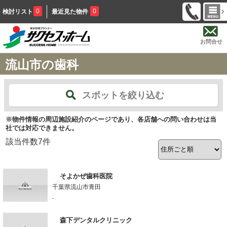
0
0
検討リスト
最近見た物件
お問合せ
流山市の歯科
スポットを絞り込む
※物件情報の周辺施設紹介のページであり、各店舗への問い合わせは当
社では対応できません。
該当件数
7
件
そよかぜ歯科医院
千葉県流山市青田
-
森下デンタルクリニック