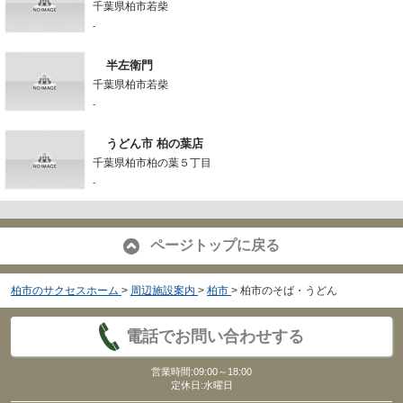
千葉県柏市若柴
-
半左衛門
千葉県柏市若柴
-
うどん市 柏の葉店
千葉県柏市柏の葉５丁目
-
ページトップに戻る
柏市のサクセスホーム
>
周辺施設案内
>
柏市
>
柏市のそば・うどん
電話でお問い合わせする
営業時間:09:00～18:00
定休日:水曜日