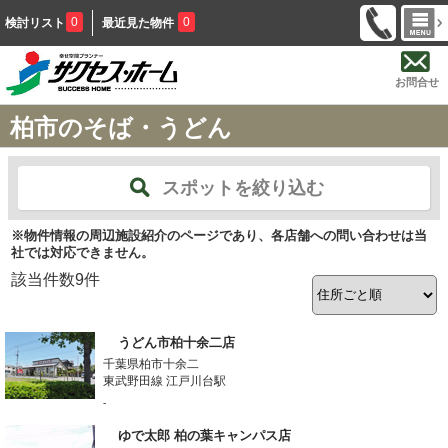
0
0
検討リスト
最近見た物件
お問合せ
柏市のそば・うどん
スポットを絞り込む
※物件情報の周辺施設紹介のページであり、各店舗への問い合わせは当
社では対応できません。
該当件数
9
件
うどん市柏十余二店
千葉県柏市十余二
東武野田線 江戸川台駅
-
ゆで太郎 柏の葉キャンパス店