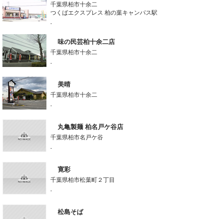
千葉県柏市十余二
つくばエクスプレス 柏の葉キャンパス駅
-
味の民芸柏十余二店
千葉県柏市十余二
-
美晴
千葉県柏市十余二
-
丸亀製麺 柏名戸ケ谷店
千葉県柏市名戸ケ谷
-
寛彩
千葉県柏市松葉町２丁目
-
松島そば