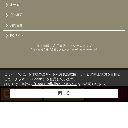
ホーム
会社概要
お問合せ
PCサイト
個人情報
｜
利用規約
｜
アクセスマップ
Copyright(c) 株式会社サクセスホーム All rights reserved.
当サイトでは、お客様の当サイト利用状況把握、サービス向上検討を目的と
して、クッキー（Cookie）を使用しています。
詳しくは、当社の
「Cookieの取扱いについて」
をご確認ください。
閉じる
TEL
来店予約
BLOG