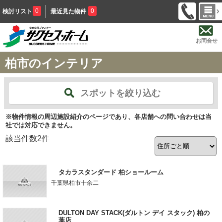
0
0
検討リスト
最近見た物件
お問合せ
柏市のインテリア
スポットを絞り込む
※物件情報の周辺施設紹介のページであり、各店舗への問い合わせは当
社では対応できません。
該当件数
2
件
タカラスタンダード 柏ショールーム
千葉県柏市十余二
-
DULTON DAY STACK(ダルトン デイ スタック) 柏の
葉店