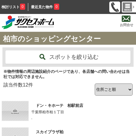
0
0
検討リスト
最近見た物件
お問合せ
柏市のショッピングセンター
スポットを絞り込む
※物件情報の周辺施設紹介のページであり、各店舗への問い合わせは当
社では対応できません。
該当件数
12
件
ドン・キホーテ 柏駅前店
千葉県柏市柏１丁目
-
スカイプラザ柏