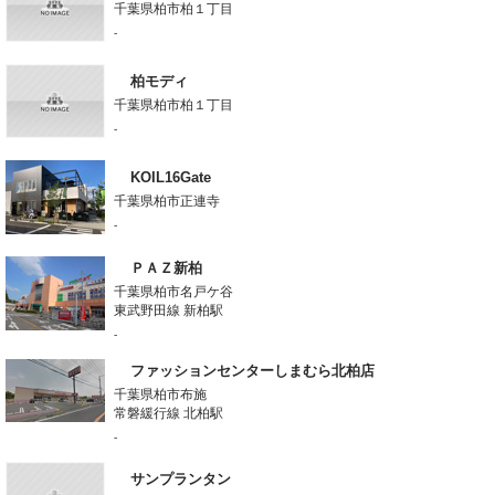
千葉県柏市柏１丁目
-
柏モディ
千葉県柏市柏１丁目
-
KOIL16Gate
千葉県柏市正連寺
-
ＰＡＺ新柏
千葉県柏市名戸ケ谷
東武野田線 新柏駅
-
ファッションセンターしまむら北柏店
千葉県柏市布施
常磐緩行線 北柏駅
-
サンプランタン