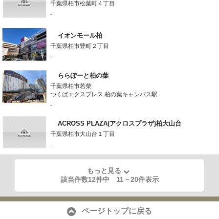
千葉県柏市松葉町４丁目
-
イオンモール柏
千葉県柏市豊町２丁目
-
ららぽーと柏の葉
千葉県柏市若柴
つくばエクスプレス 柏の葉キャンパス駅
-
ACROSS PLAZA(アクロスプラザ)柏大山台
千葉県柏市大山台１丁目
-
もっと見る
該当件数12件中
11
－
20
件表示
ページトップに戻る