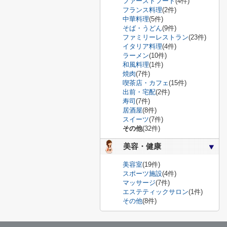
ファーストフード
(4件)
フランス料理
(2件)
中華料理
(5件)
そば・うどん
(9件)
ファミリーレストラン
(23件)
イタリア料理
(4件)
ラーメン
(10件)
和風料理
(1件)
焼肉
(7件)
喫茶店・カフェ
(15件)
出前・宅配
(2件)
寿司
(7件)
居酒屋
(8件)
スイーツ
(7件)
その他
(32件)
美容・健康
美容室
(19件)
スポーツ施設
(4件)
マッサージ
(7件)
エステティックサロン
(1件)
その他
(8件)