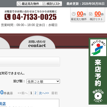
最終更新：2026年08月06日
00
00
件
件
最近見た物件
検討リスト
営業時間：09:00～18:00
定休日：水曜日
は対応できません。
並び順：
0
<<前へ
1
2
次へ>>
最初
件表示
田店