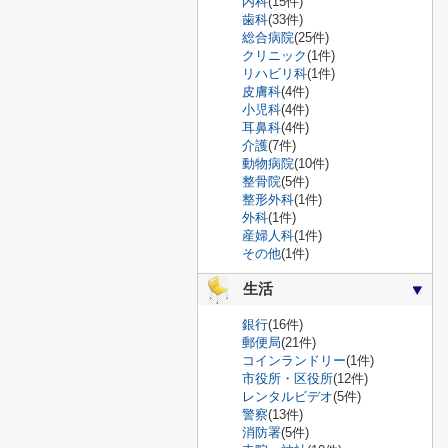
内科
(15件)
歯科
(33件)
総合病院
(25件)
クリニック
(1件)
リハビリ科
(1件)
皮膚科
(4件)
小児科
(4件)
耳鼻科
(4件)
介護
(7件)
動物病院
(10件)
整骨院
(5件)
整形外科
(1件)
外科
(1件)
産婦人科
(1件)
その他
(1件)
生活
銀行
(16件)
郵便局
(21件)
コインランドリー
(1件)
市役所・区役所
(12件)
レンタルビデオ
(5件)
警察
(13件)
消防署
(5件)