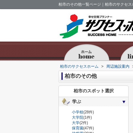
柏市のその他一覧ページ｜柏市のサクセス
柏市のサクセスホーム
>
周辺施設案内
柏市のその他
柏市のスポット選択
学ぶ
小学校
(28件)
大学院
(1件)
大学
(2件)
保育園
(47件)