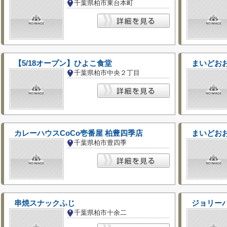
千葉県柏市東台本町
【5/18オープン】ひよこ食堂
まいどお
千葉県柏市中央２丁目
カレーハウスCoCo壱番屋 柏豊四季店
千葉県柏市豊四季
串焼スナックふじ
ジョリーパ
千葉県柏市十余二