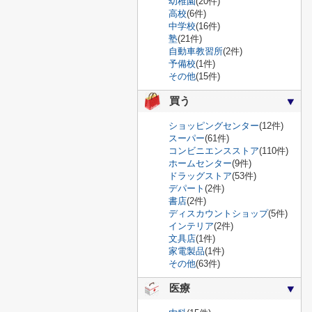
幼稚園
(20件)
高校
(6件)
中学校
(16件)
塾
(21件)
自動車教習所
(2件)
予備校
(1件)
その他
(15件)
買う
ショッピングセンター
(12件)
スーパー
(61件)
コンビニエンスストア
(110件)
ホームセンター
(9件)
ドラッグストア
(53件)
デパート
(2件)
書店
(2件)
ディスカウントショップ
(5件)
インテリア
(2件)
文具店
(1件)
家電製品
(1件)
その他
(63件)
医療