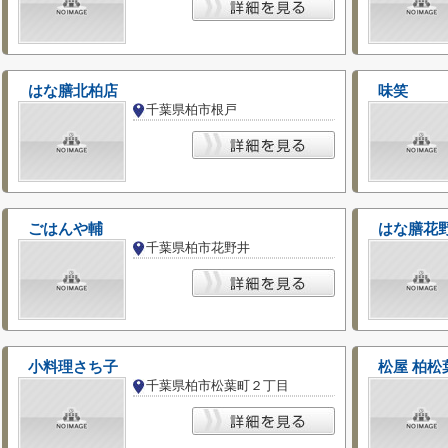
はな膳北柏店
味笑
千葉県柏市根戸
ごはんや輔
はな膳花
千葉県柏市花野井
小料理さち子
松屋 柏松
千葉県柏市松葉町２丁目