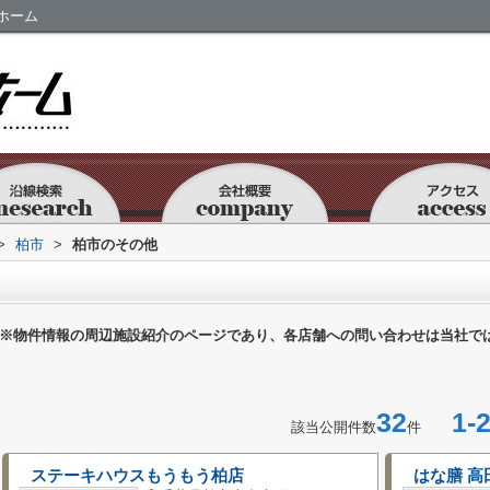
ホーム
>
柏市
>
柏市のその他
※物件情報の周辺施設紹介のページであり、各店舗への問い合わせは当社で
32
1-2
該当公開件数
件
ステーキハウスもうもう柏店
はな膳 高