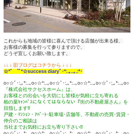
これからも地域の皆様に喜んで頂ける店舗が出来る様、
お客様の募集を行って参りますので、
どうぞ宜しくお願い致します。
↓
↓ ↓ 旧ブログはコチラから ↓ ↓ ↓
☆*ﾟ ゜ﾟ*☆success diaryﾟ･*:.｡..｡.:*･
o○☆ﾟ･:,｡*:..｡o○☆*:..｡o○☆ﾟ･:,｡*:..｡o○☆*:..｡o○☆ﾟ･:,｡*:..｡o○
『株式会社サクセスホーム』は、
お客様との出会いを大切にし皆様が気軽に立ち寄れる
柏の葉ｷｬﾝﾊﾟｽになくてはならない『街の不動産屋さん』を
目指します!!
戸建・ﾏﾝｼｮﾝ・ｱﾊﾟｰﾄ･駐車場･店舗等、不動産の売買･
賃貸・
仲介のご相談
は
当社までお気軽にお立ち寄り
下さい!!
o○☆ﾟ･:,｡*:..｡o○☆*:..｡o○☆ﾟ･:,｡*:..｡o○☆*:..｡o○☆ﾟ･:,｡*:..｡o○