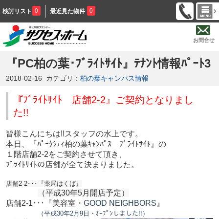
0
0
検討リスト
最近見た物件
お問合せ
『PC柏の葉･ﾌﾞﾗｲﾄｻｲﾄ』ﾃﾅﾝﾄ情報ﾊﾟｰﾄ3
2018-02-16
カテゴリ：
柏の葉キャンパス情報
『ﾌﾞﾗｲﾄｻｲﾄ 店舗2-2』ご契約となりまし
た!!
皆様こんにちは!!スタッフの水上です。
本日、『ﾊﾟｰｸｼﾃｨ柏の葉ｷｬﾝﾊﾟｽ ﾌﾞﾗｲﾄｻｲﾄ』の
１階店舗2-2をご契約させて頂き、
ﾌﾞﾗｲﾄｻｲﾄの店舗が全て決まりました。
店舗2-2･･･『薬局はくば』
（平成30年5月開店予定）
店舗2-1･･･『美容室・
GOOD NEIGHBORS
』
（平成30年2月9日・ｵｰﾌﾟﾝしました!!）