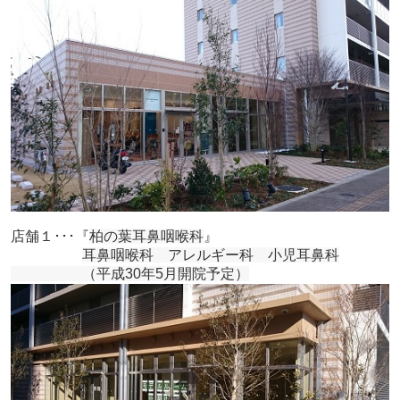
店舗１･･･『
柏の葉耳鼻咽喉科
』
耳鼻咽喉科 アレルギー科 小児耳鼻科
（平成30年5月開院予定）