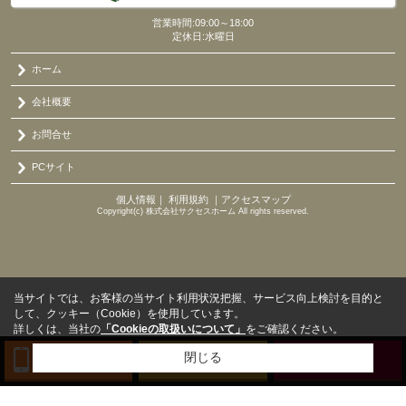
営業時間:09:00～18:00
定休日:水曜日
ホーム
会社概要
お問合せ
PCサイト
個人情報
｜
利用規約
｜
アクセスマップ
Copyright(c) 株式会社サクセスホーム All rights reserved.
当サイトでは、お客様の当サイト利用状況把握、サービス向上検討を目的と
して、クッキー（Cookie）を使用しています。
詳しくは、当社の
「Cookieの取扱いについて」
をご確認ください。
閉じる
TEL
来店予約
BLOG