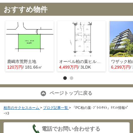
おすすめ物件
鹿嶋市荒野土地
オーベル柏の葉ヒルズ壱番館
120万円
/ 181.66㎡
4,499万円
/ 3LDK
6,299万円
/
ページトップに戻る
柏市のサクセスホーム
>
ブログ記事一覧
>
『PC柏の葉･ﾌﾞﾗｲﾄｻｲﾄ』ﾃﾅﾝﾄ情報ﾊﾟ
ｰﾄ3
電話でお問い合わせする