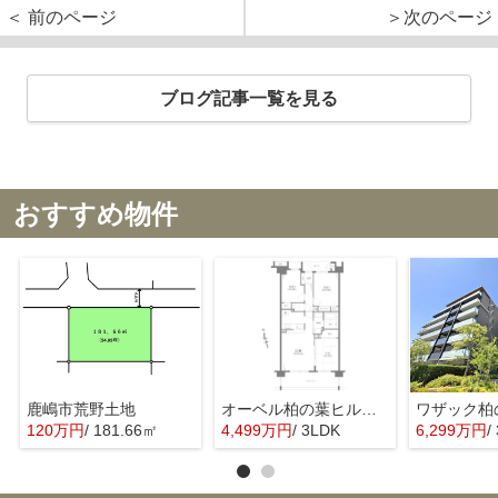
＜ 前のページ
＞次のページ
ブログ記事一覧を見る
おすすめ物件
鹿嶋市荒野土地
オーベル柏の葉ヒルズ壱番館
120万円
/ 181.66㎡
4,499万円
/ 3LDK
6,299万円
/