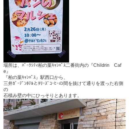
場所は、ﾊﾟｰｸｼﾃｨ柏の葉ｷｬﾝﾊﾟｽ二番街内の『Childrin Caf
e』
『柏の葉ｷｬﾝﾊﾟｽ』駅西口から、
三井ｶﾞｰﾃﾞﾝﾎﾃﾙとﾀﾘｰｽﾞｺｰﾋｰの間を抜けて通りを渡った右側
の
石積み壁の中にひっそりとあります。