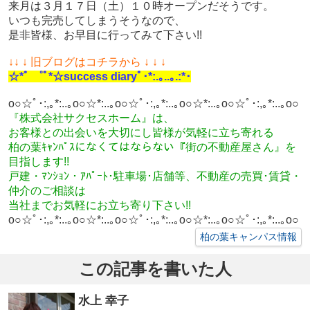
来月は３月１７日（土）１０時オープンだそうです。
いつも完売してしまうそうなので、
是非皆様、お早目に行ってみて下さい!!
↓
↓ ↓ 旧ブログはコチラから ↓ ↓ ↓
☆*ﾟ ゜ﾟ*☆success diaryﾟ･*:.｡..｡.:*･
o○☆ﾟ･:,｡*:..｡o○☆*:..｡o○☆ﾟ･:,｡*:..｡o○☆*:..｡o○☆ﾟ･:,｡*:..｡o○
『株式会社サクセスホーム』は、
お客様との出会いを大切にし皆様が気軽に立ち寄れる
柏の葉ｷｬﾝﾊﾟｽになくてはならない『街の不動産屋さん』を
目指します!!
戸建・ﾏﾝｼｮﾝ・ｱﾊﾟｰﾄ･駐車場･店舗等、不動産の売買･
賃貸・
仲介のご相談
は
当社までお気軽にお立ち寄り
下さい!!
o○☆ﾟ･:,｡*:..｡o○☆*:..｡o○☆ﾟ･:,｡*:..｡o○☆*:..｡o○☆ﾟ･:,｡*:..｡o○
柏の葉キャンパス情報
この記事を書いた人
水上 幸子