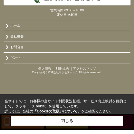
営業時間:09:00～18:00
定休日:水曜日
ホーム
会社概要
お問合せ
PCサイト
個人情報
｜
利用規約
｜
アクセスマップ
Copyright(c) 株式会社サクセスホーム All rights reserved.
当サイトでは、お客様の当サイト利用状況把握、サービス向上検討を目的と
して、クッキー（Cookie）を使用しています。
詳しくは、当社の
「Cookieの取扱いについて」
をご確認ください。
閉じる
TEL
来店予約
BLOG