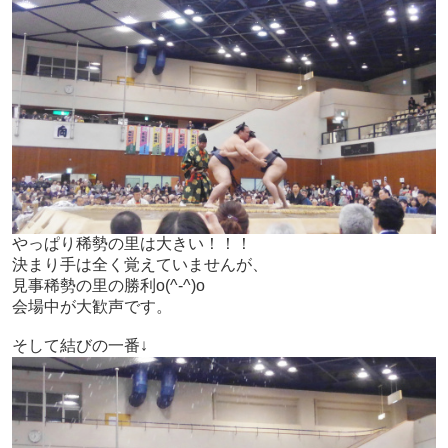
やっぱり稀勢の里は大きい！！！
決まり手は全く覚えていませんが、
見事稀勢の里の勝利o(^-^)o
会場中が大歓声です。
そして結びの一番↓