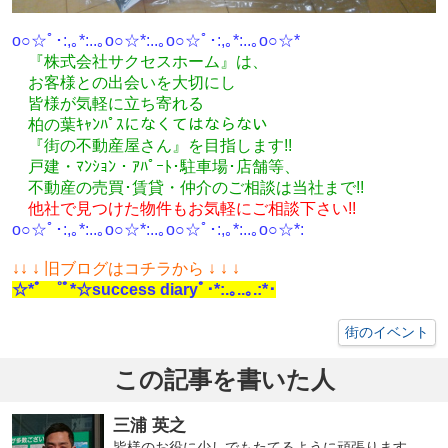
o○☆ﾟ･:,｡*:..｡o○☆*:..｡o○☆ﾟ･:,｡*:..｡o○☆*
『株式会社サクセスホーム』は、
お客様との出会いを大切にし
皆様が気軽に立ち寄れる
柏の葉ｷｬﾝﾊﾟｽになくてはならない
『街の不動産屋さん』を目指します!!
戸建・ﾏﾝｼｮﾝ・ｱﾊﾟｰﾄ･駐車場･店舗等、
不動産の売買･
賃貸・仲介のご相談
は
当社まで!!
他社で見つけた物件もお気軽にご相談下さい!!
o○☆ﾟ･:,｡*:..｡o○☆*:..｡o○☆ﾟ･:,｡*:..｡o○☆*:
↓
↓ ↓ 旧ブログはコチラから ↓ ↓ ↓
☆*ﾟ ゜ﾟ*☆success diaryﾟ･*:.｡..｡.:*･
街のイベント
この記事を書いた人
三浦 英之
皆様のお役に少しでもたてるように頑張ります。