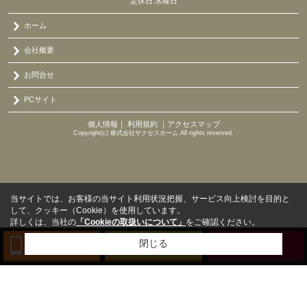
定休日:水曜日
ホーム
会社概要
お問合せ
PCサイト
個人情報
｜
利用規約
｜
アクセスマップ
Copyright(c) 株式会社サクセスホーム All rights reserved.
当サイトでは、お客様の当サイト利用状況把握、サービス向上検討を目的と
して、クッキー（Cookie）を使用しています。
詳しくは、当社の
「Cookieの取扱いについて」
をご確認ください。
閉じる
TEL
来店予約
BLOG