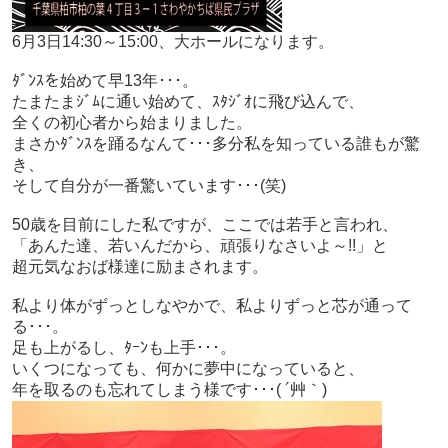
6月3日14:30～15:00、大ホールになります。
ﾀﾞﾝｽを始めて早13年･･･。
たまたまｼﾞﾑに通い始めて、ｽﾀｼﾞｵに飛び込んで、
全くの初心者から始まりました。
まさかﾀﾞﾝｽを踊るなんて･･･多分私を知っている誰もが驚
き、
そして自分が一番驚いています･･･(笑)
50歳を目前にした私ですが、ここでは若手と言われ、
「あんた達、若いんだから、頑張りなさいよ～!!」と
超元気なおば様達に励まされます。
私より体がずっとしなやかで、私よりずっと芯が通って
る･･･。
足も上がるし、ﾀｰﾝも上手･･･。
いくつになっても、何かに夢中になっていると、
年を取るのも忘れてしまう様です･･･( ´艸｀)