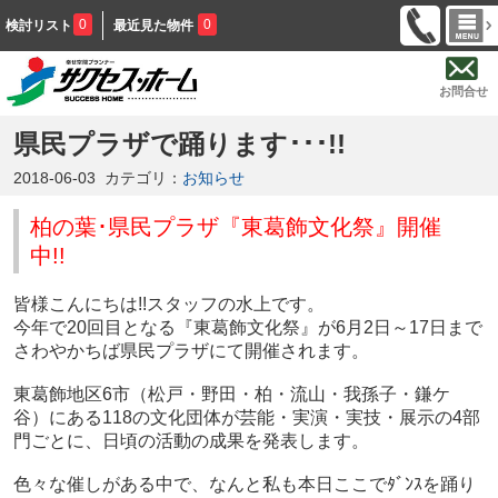
0
0
検討リスト
最近見た物件
お問合せ
県民プラザで踊ります･･･!!
2018-06-03
カテゴリ：
お知らせ
柏の葉･県民プラザ『東葛飾文化祭
』
開催
中!!
皆様こんにちは!!スタッフの水上です。
今年で20回目となる『東葛飾文化祭』が6月2日～17日まで
さわやかちば県民プラザにて開催されます。
東葛飾地区6市（松戸・野田・柏・流山・我孫子・鎌ケ
谷）にある118の文化団体が芸能・実演・実技・展示の4部
門ごとに、日頃の活動の成果を発表します。
色々な催しがある中で、なんと私も本日ここでﾀﾞﾝｽを踊り