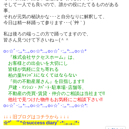
そして一人でも良いので、誰かの役にたてるものがある
事、
それが元気の秘訣かな･･･と自分なりに解釈して、
今日は精一杯踊って参ります･･･( ´艸｀)
私は後ろの端っこの方で踊ってますので、
皆さん見つけて下さいね～(＾＾ゞ
o○☆ﾟ･:,｡*:..｡o○☆*:..｡o○☆ﾟ･:,｡*:..｡o○☆*
『株式会社サクセスホーム』は、
お客様との出会いを大切にし
皆様が気軽に立ち寄れる
柏の葉ｷｬﾝﾊﾟｽになくてはならない
『街の不動産屋さん』を目指します!!
戸建・ﾏﾝｼｮﾝ・ｱﾊﾟｰﾄ･駐車場･店舗等、
不動産の売買･
賃貸・仲介のご相談
は
当社まで!!
他社で見つけた物件もお気軽にご相談下さい!!
o○☆ﾟ･:,｡*:..｡o○☆*:..｡o○☆ﾟ･:,｡*:..｡o○☆*:
↓
↓ ↓ 旧ブログはコチラから ↓ ↓ ↓
☆*ﾟ ゜ﾟ*☆success diaryﾟ･*:.｡..｡.:*･