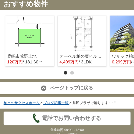
おすすめ物件
鹿嶋市荒野土地
オーベル柏の葉ヒルズ壱番館
120万円
/ 181.66㎡
4,499万円
/ 3LDK
6,299万円
/
ページトップに戻る
柏市のサクセスホーム
>
ブログ記事一覧
>
県民プラザで踊ります･･･!!
電話でお問い合わせする
営業時間:09:00～18:00