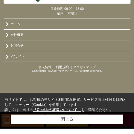
営業時間:09:00～18:00
定休日:水曜日
ホーム
会社概要
お問合せ
PCサイト
個人情報
｜
利用規約
｜
アクセスマップ
Copyright(c) 株式会社サクセスホーム All rights reserved.
当サイトでは、お客様の当サイト利用状況把握、サービス向上検討を目的と
して、クッキー（Cookie）を使用しています。
詳しくは、当社の
「Cookieの取扱いについて」
をご確認ください。
閉じる
TEL
来店予約
BLOG