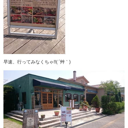
早速、行ってみなくちゃ!!( ´艸｀)