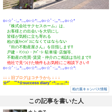
o○☆ﾟ･:,｡*:..｡o○☆*:..｡o○☆ﾟ･:,｡*:..｡o○☆*
『株式会社サクセスホーム』は、
お客様との出会いを大切にし
皆様が気軽に立ち寄れる
柏の葉ｷｬﾝﾊﾟｽになくてはならない
『街の不動産屋さん』を目指します!!
戸建・ﾏﾝｼｮﾝ・ｱﾊﾟｰﾄ･駐車場･店舗等、
不動産の売買･
賃貸・仲介のご相談
は
当社まで!!
他社で見つけた物件もお気軽にご相談下さい!!
o○☆ﾟ･:,｡*:..｡o○☆*:..｡o○☆ﾟ･:,｡*:..｡o○☆*:
↓
↓ ↓ 旧ブログはコチラから ↓ ↓ ↓
☆*ﾟ ゜ﾟ*☆success diaryﾟ･*:.｡..｡.:*･
柏の葉キャンパス情報
この記事を書いた人