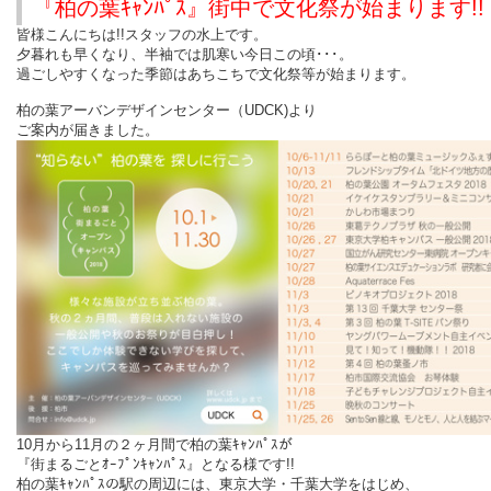
『柏の葉ｷｬﾝﾊﾟｽ』街中で文化祭が始まります
!!
皆様こんにちは!!スタッフの水上です。
夕暮れも早くなり、半袖では肌寒い今日この頃･･･。
過ごしやすくなった季節はあちこちで文化祭等が始まります。
柏の葉アーバンデザインセンター（UDCK)より
ご案内が届きました。
10月から11月の２ヶ月間で柏の葉ｷｬﾝﾊﾟｽが
『街まるごとｵｰﾌﾟﾝｷｬﾝﾊﾟｽ』となる様です!!
柏の葉ｷｬﾝﾊﾟｽの駅の周辺には、東京大学・千葉大学をはじめ、