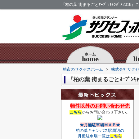
『柏の葉 街まるごとｵｰﾌﾟﾝｷｬﾝﾊﾟｽ201
柏市のサクセスホーム
>
株式会社サク
『柏の葉 街まるごとｵｰﾌﾟﾝｷｬﾝ
物件以外のお問い合わせ先
こちら
からお問い合わせ下さい。
★月極駐車場ＭＡＰ★
柏の葉キャンパス駅周辺の
月極駐車場一覧は
こちら