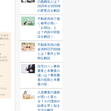
の義務化とは？
2025年や2030年
の変更点を解説
不動産売却で届
く確率が高い
「お尋ね」と
は？内容や対処
法を解説！
不動産売却の税
金3000万円控除
とは？要件と特
例を解説
住宅ローン事前
審査と本審査の
違いは？事前審
査の役割と本審
査の役...
入居審査の連絡
が遅いと落ち
る？その理由や
結果を早く知る
方法を解説