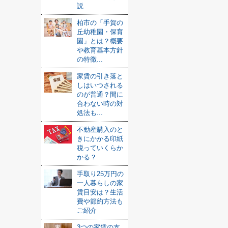
説
柏市の「手賀の
丘幼稚園・保育
園」とは？概要
や教育基本方針
の特徴...
家賃の引き落と
しはいつされる
のが普通？間に
合わない時の対
処法も...
不動産購入のと
きにかかる印紙
税っていくらか
かる？
手取り25万円の
一人暮らしの家
賃目安は？生活
費や節約方法も
ご紹介
3つの家賃の支