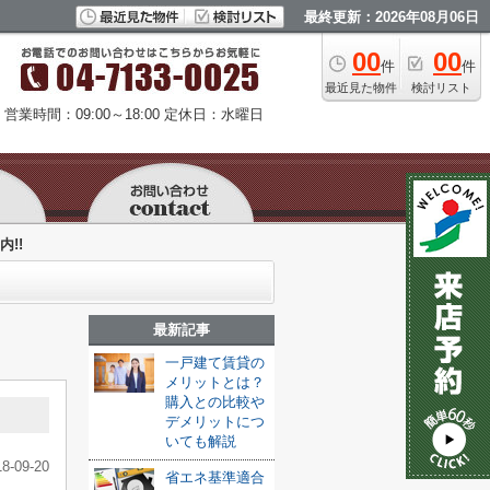
最終更新：2026年08月06日
00
00
件
件
最近見た物件
検討リスト
営業時間：09:00～18:00
定休日：水曜日
内!!
最新記事
一戸建て賃貸の
メリットとは？
購入との比較や
デメリットにつ
いても解説
18-09-20
省エネ基準適合