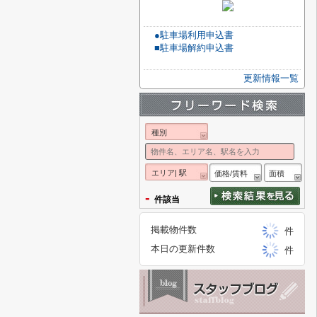
●駐車場利用申込書
■駐車場解約申込書
更新情報一覧
種別
エリア| 駅
価格/賃料
面積
-
件該当
掲載物件数
件
本日の更新件数
件