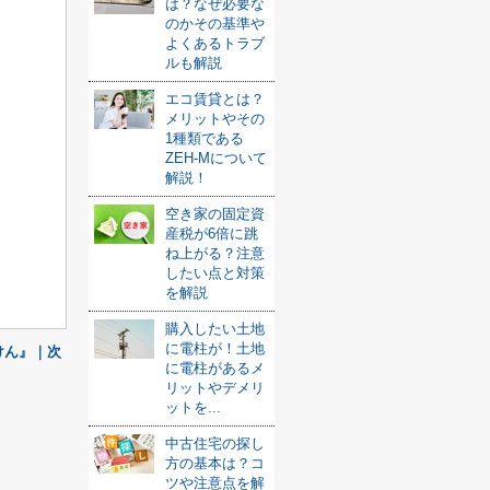
は？なぜ必要な
のかその基準や
よくあるトラブ
ルも解説
エコ賃貸とは？
メリットやその
1種類である
ZEH-Mについて
解説！
空き家の固定資
産税が6倍に跳
ね上がる？注意
したい点と対策
を解説
購入したい土地
に電柱が！土地
けん』｜次
に電柱があるメ
リットやデメリ
ットを...
中古住宅の探し
方の基本は？コ
ツや注意点を解