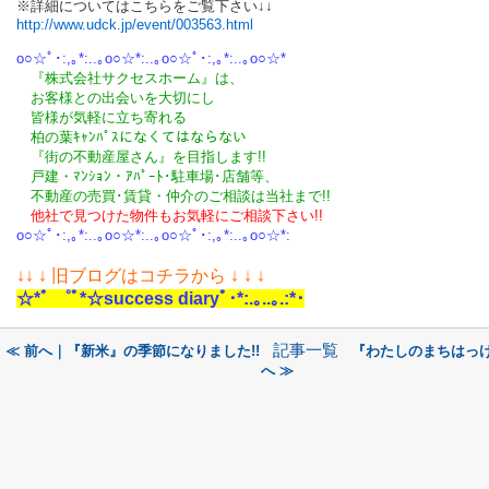
※詳細についてはこちらをご覧下さい↓↓
http://www.udck.jp/event/003563.html
o○☆ﾟ･:,｡*:..｡o○☆*:..｡o○☆ﾟ･:,｡*:..｡o○☆*
『株式会社サクセスホーム』は、
お客様との出会いを大切にし
皆様が気軽に立ち寄れる
柏の葉ｷｬﾝﾊﾟｽになくてはならない
『街の不動産屋さん』を目指します!!
戸建・ﾏﾝｼｮﾝ・ｱﾊﾟｰﾄ･駐車場･店舗等、
不動産の売買･
賃貸・仲介のご相談
は
当社まで!!
他社で見つけた物件もお気軽にご相談下さい!!
o○☆ﾟ･:,｡*:..｡o○☆*:..｡o○☆ﾟ･:,｡*:..｡o○☆*:
↓
↓ ↓ 旧ブログはコチラから ↓ ↓ ↓
☆*ﾟ ゜ﾟ*☆success diaryﾟ･*:.｡..｡.:*･
記事一覧
≪ 前へ｜『新米』の季節になりました!!
『わたしのまちはっ
へ ≫