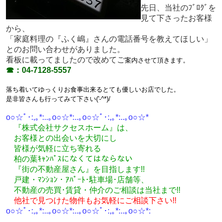
先日、当社のﾌﾞﾛｸﾞを
見て下さったお客様
から、
「家庭料理の『ふく嶋』さんの電話番号を教えてほしい」
とのお問い合わせがありました。
看板に載ってましたので改めてご
案内させて頂きます。
☎：04-7128-5557
落ち着いてゆっくりお食事出来る
とても優しいお店でした。
是非皆さんも行ってみて下さい('-^*)/
o○☆ﾟ･:,｡*:..｡o○☆*:..｡o○☆ﾟ･:,｡*:..｡o○☆*
『株式会社サクセスホーム』は、
お客様との出会いを大切にし
皆様が気軽に立ち寄れる
柏の葉ｷｬﾝﾊﾟｽになくてはならない
『街の不動産屋さん』を目指します!!
戸建・ﾏﾝｼｮﾝ・ｱﾊﾟｰﾄ･駐車場･店舗等、
不動産の売買･
賃貸・仲介のご相談
は
当社まで!!
他社で見つけた物件もお気軽にご相談下さい!!
o○☆ﾟ･:,｡*:..｡o○☆*:..｡o○☆ﾟ･:,｡*:..｡o○☆*: