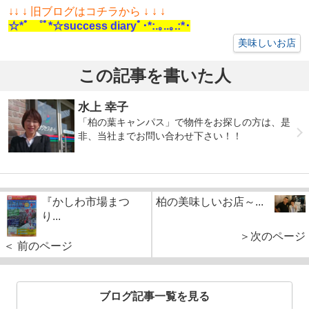
↓
↓ ↓ 旧ブログはコチラから ↓ ↓ ↓
☆*ﾟ ゜ﾟ*☆success diaryﾟ･*:.｡..｡.:*･
美味しいお店
この記事を書いた人
水上 幸子
「柏の葉キャンパス」で物件をお探しの方は、是
非、当社までお問い合わせ下さい！！
『かしわ市場まつ
柏の美味しいお店～...
り...
＞次のページ
＜ 前のページ
ブログ記事一覧を見る