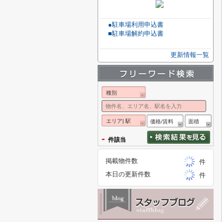
●駐車場利用申込書
■駐車場解約申込書
更新情報一覧
種別
エリア| 駅
価格/賃料
面積
-
件該当
掲載物件数
件
本日の更新件数
件