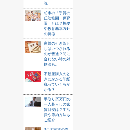
説
柏市の「手賀の
丘幼稚園・保育
園」とは？概要
や教育基本方針
の特徴...
家賃の引き落と
しはいつされる
のが普通？間に
合わない時の対
処法も...
不動産購入のと
きにかかる印紙
税っていくらか
かる？
手取り25万円の
一人暮らしの家
賃目安は？生活
費や節約方法も
ご紹介
3つの家賃の支