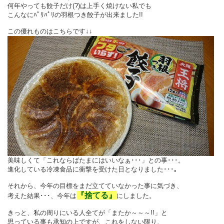
何年やっても餃子だけ(?)は上手く焼けない私でも
こんなにﾊﾟﾘﾊﾟﾘの羽根つき餃子が出来ました!!
この優れものはこちらです↓↓
美味しくて「これならばたまにはいいなぁ･･･」との事･･･。
進化している冷凍食品に衝撃を受けた日となりました･･･｡
それから、今年の目標をまだ立てていなかった事に気づき、
『捨てる』
考えた結果･･･、今年は
にしました。
きっと、私の周りにいる人全てが「またか～～～!!」と
思っている事も承知の上ですが、これをしない限り、