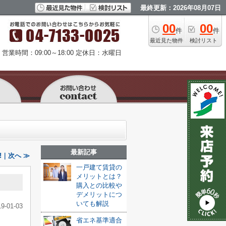
最終更新：2026年08月07日
00
00
件
件
最近見た物件
検討リスト
営業時間：09:00～18:00
定休日：水曜日
最新記事
!｜次へ ≫
一戸建て賃貸の
メリットとは？
購入との比較や
デメリットにつ
いても解説
19-01-03
省エネ基準適合