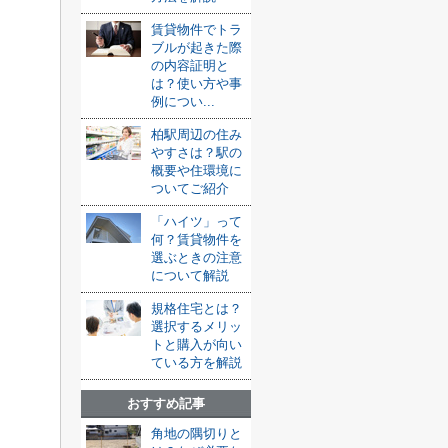
賃貸物件でトラ
ブルが起きた際
の内容証明と
は？使い方や事
例につい...
柏駅周辺の住み
やすさは？駅の
概要や住環境に
ついてご紹介
「ハイツ」って
何？賃貸物件を
選ぶときの注意
について解説
規格住宅とは？
選択するメリッ
トと購入が向い
ている方を解説
おすすめ記事
角地の隅切りと