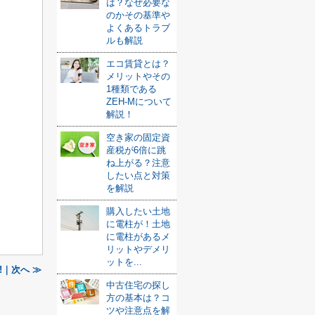
は？なぜ必要な
のかその基準や
よくあるトラブ
ルも解説
エコ賃貸とは？
メリットやその
1種類である
ZEH-Mについて
解説！
空き家の固定資
産税が6倍に跳
ね上がる？注意
したい点と対策
を解説
購入したい土地
に電柱が！土地
に電柱があるメ
リットやデメリ
ットを...
!｜次へ ≫
中古住宅の探し
方の基本は？コ
ツや注意点を解