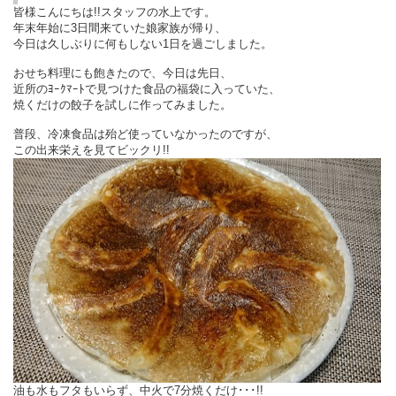
皆様こんにちは!!スタッフの水上です。
年末年始に3日間来ていた娘家族が帰り、
今日は久しぶりに何もしない1日を過ごしました。
おせち料理にも飽きたので、今日は先日、
近所のﾖｰｸﾏｰﾄで見つけた食品の福袋に入っていた、
焼くだけの餃子を試しに作ってみました。
普段、冷凍食品は殆ど使っていなかったのですが、
この出来栄えを見てビックリ!!
油も水もフタもいらず、中火で7分焼くだけ･･･!!