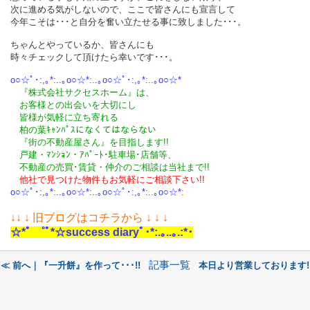
次に進める気がしないので、ここで皆さんにも宣言して
今年こそは･･･と自分を奮い立たせる事に致しました･･･。
ちゃんとやっているか、皆さんにも
時々チェックして頂けたら幸いです･･･。
o○☆ﾟ･:,｡*:..｡o○☆*:..｡o○☆ﾟ･:,｡*:..｡o○☆*
『株式会社サクセスホーム』は、
お客様との出会いを大切にし
皆様が気軽に立ち寄れる
柏の葉ｷｬﾝﾊﾟｽになくてはならない
『街の不動産屋さん』を目指します!!
戸建・ﾏﾝｼｮﾝ・ｱﾊﾟｰﾄ･駐車場･店舗等、
不動産の売買･
賃貸・仲介のご相談
は
当社まで!!
他社で見つけた物件もお気軽にご相談下さい!!
o○☆ﾟ･:,｡*:..｡o○☆*:..｡o○☆ﾟ･:,｡*:..｡o○☆*:
↓
↓ ↓ 旧ブログはコチラから ↓ ↓ ↓
☆*ﾟ ゜ﾟ*☆success diaryﾟ･*:.｡..｡.:*･
記事一覧
≪ 前へ｜『一升餅』を作って･･･!!
本日より営業しております!