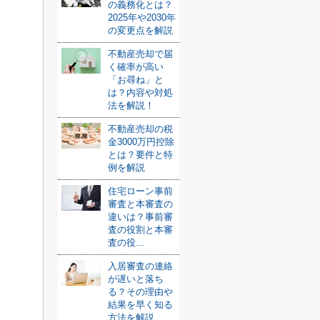
の義務化とは？
2025年や2030年
の変更点を解説
不動産売却で届
く確率が高い
「お尋ね」と
は？内容や対処
法を解説！
不動産売却の税
金3000万円控除
とは？要件と特
例を解説
住宅ローン事前
審査と本審査の
違いは？事前審
査の役割と本審
査の役...
入居審査の連絡
が遅いと落ち
る？その理由や
結果を早く知る
方法を解説