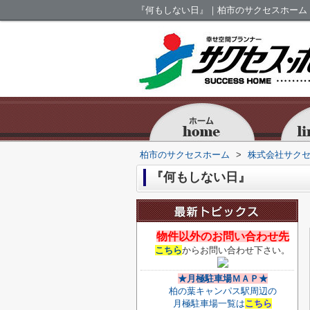
『何もしない日』｜柏市のサクセスホーム
柏市のサクセスホーム
>
株式会社サク
『何もしない日』
物件以外のお問い合わせ先
こちら
からお問い合わせ下さい。
★月極駐車場ＭＡＰ★
柏の葉キャンパス駅周辺の
月極駐車場一覧は
こちら