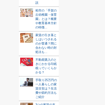
説
柏市の「手賀の
丘幼稚園・保育
園」とは？概要
や教育基本方針
の特徴...
家賃の引き落と
しはいつされる
のが普通？間に
合わない時の対
処法も...
不動産購入のと
きにかかる印紙
税っていくらか
かる？
手取り25万円の
一人暮らしの家
賃目安は？生活
費や節約方法も
ご紹介
3つの家賃の支