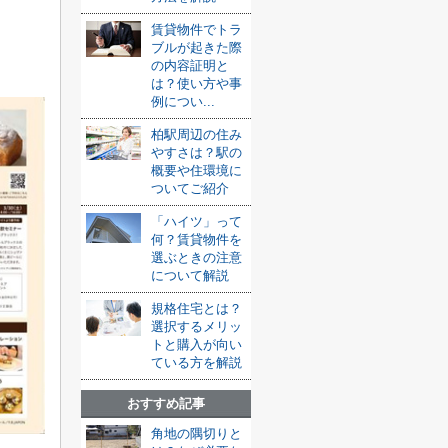
賃貸物件でトラ
ブルが起きた際
の内容証明と
は？使い方や事
例につい...
柏駅周辺の住み
やすさは？駅の
概要や住環境に
ついてご紹介
「ハイツ」って
何？賃貸物件を
選ぶときの注意
について解説
規格住宅とは？
選択するメリッ
トと購入が向い
ている方を解説
おすすめ記事
角地の隅切りと