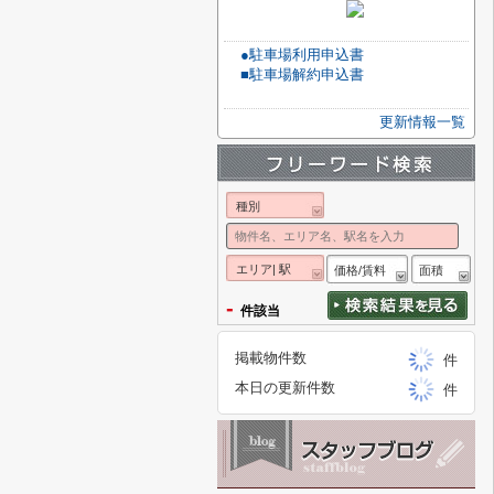
●駐車場利用申込書
■駐車場解約申込書
更新情報一覧
種別
エリア| 駅
価格/賃料
面積
-
件該当
掲載物件数
件
本日の更新件数
件