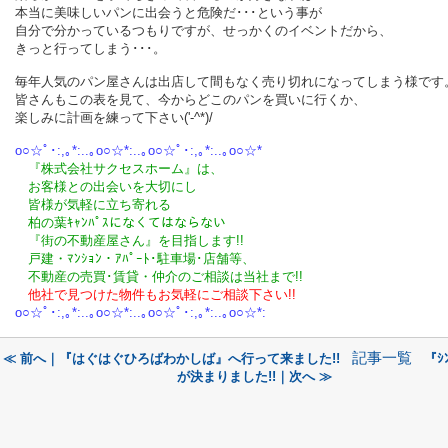
本当に美味しいパンに出会うと危険だ･･･という事が
自分で分かっているつもりですが、せっかくのイベントだから、
きっと行ってしまう･･･。
毎年人気のパン屋さんは出店して間もなく売り切れになってしまう様です
皆さんもこの表を見て、今からどこのパンを買いに行くか、
楽しみに計画を練って下さい('-^*)/
o○☆ﾟ･:,｡*:..｡o○☆*:..｡o○☆ﾟ･:,｡*:..｡o○☆*
『株式会社サクセスホーム』は、
お客様との出会いを大切にし
皆様が気軽に立ち寄れる
柏の葉ｷｬﾝﾊﾟｽになくてはならない
『街の不動産屋さん』を目指します!!
戸建・ﾏﾝｼｮﾝ・ｱﾊﾟｰﾄ･駐車場･店舗等、
不動産の売買･
賃貸・仲介のご相談
は
当社まで!!
他社で見つけた物件もお気軽にご相談下さい!!
o○☆ﾟ･:,｡*:..｡o○☆*:..｡o○☆ﾟ･:,｡*:..｡o○☆*:
記事一覧
≪ 前へ｜『はぐはぐひろばわかしば』へ行って来ました!!
『ｼ
が決まりました!!｜次へ ≫