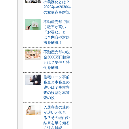
の義務化とは？
2025年や2030年
の変更点を解説
不動産売却で届
く確率が高い
「お尋ね」と
は？内容や対処
法を解説！
不動産売却の税
金3000万円控除
とは？要件と特
例を解説
住宅ローン事前
審査と本審査の
違いは？事前審
査の役割と本審
査の役...
入居審査の連絡
が遅いと落ち
る？その理由や
結果を早く知る
方法を解説