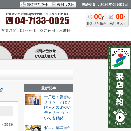
最終更新：2026年08月09日
00
00
件
件
最近見た物件
検討リスト
営業時間：09:00～18:00
定休日：水曜日
最新記事
覧
一戸建て賃貸の
メリットとは？
購入との比較や
デメリットにつ
いても解説
19-03-06
省エネ基準適合