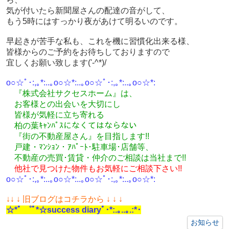
気が付いたら新聞屋さんの配達の音がして、
もう5時にはすっかり夜があけて明るいのです。
早起きが苦手な私も、これを機に習慣化出来る様、
皆様からのご予約をお待ちしておりますので
宜しくお願い致します('-^*)/
o○☆ﾟ･:,｡*:..｡o○☆*:..｡o○☆ﾟ･:,｡*:..｡o○☆*:
『株式会社サクセスホーム』は、
お客様との出会いを大切にし
皆様が気軽に立ち寄れる
柏の葉ｷｬﾝﾊﾟｽになくてはならない
『街の不動産屋さん』を目指します!!
戸建・ﾏﾝｼｮﾝ・ｱﾊﾟｰﾄ･駐車場･店舗等、
不動産の売買･
賃貸・仲介のご相談
は
当社まで!!
他社で見つけた物件もお気軽にご相談下さい!!
o○☆ﾟ･:,｡*:..｡o○☆*:..｡o○☆ﾟ･:,｡*:..｡o○☆*:
↓
↓ ↓ 旧ブログはコチラから ↓ ↓ ↓
☆*ﾟ ゜ﾟ*☆success diaryﾟ･*:.｡..｡.:*･
お知らせ