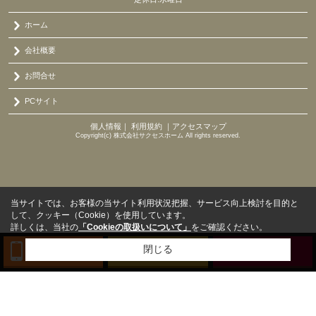
ホーム
会社概要
お問合せ
PCサイト
個人情報
｜
利用規約
｜
アクセスマップ
Copyright(c) 株式会社サクセスホーム All rights reserved.
当サイトでは、お客様の当サイト利用状況把握、サービス向上検討を目的と
して、クッキー（Cookie）を使用しています。
詳しくは、当社の
「Cookieの取扱いについて」
をご確認ください。
閉じる
TEL
来店予約
BLOG