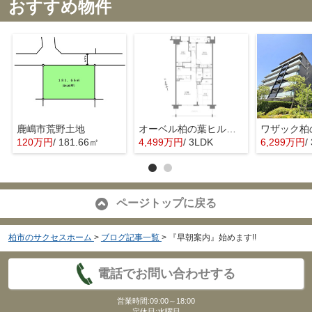
おすすめ物件
鹿嶋市荒野土地
オーベル柏の葉ヒルズ壱番館
120万円
/ 181.66㎡
4,499万円
/ 3LDK
6,299万円
/
ページトップに戻る
柏市のサクセスホーム
>
ブログ記事一覧
>
『早朝案内』始めます!!
電話でお問い合わせする
営業時間:09:00～18:00
定休日:水曜日