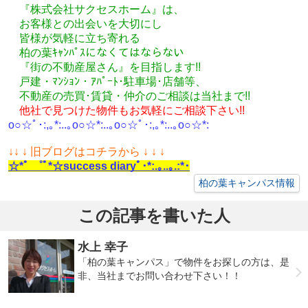
『株式会社サクセスホーム』は、
お客様との出会いを大切にし
皆様が気軽に立ち寄れる
柏の葉ｷｬﾝﾊﾟｽになくてはならない
『街の不動産屋さん』を目指します!!
戸建・ﾏﾝｼｮﾝ・ｱﾊﾟｰﾄ･駐車場･店舗等、
不動産の売買･
賃貸・仲介のご相談
は
当社まで!!
他社で見つけた物件もお気軽にご相談下さい!!
o○☆ﾟ･:,｡*:..｡o○☆*:..｡o○☆ﾟ･:,｡*:..｡o○☆*:
↓
↓ ↓ 旧ブログはコチラから ↓ ↓ ↓
☆*ﾟ ゜ﾟ*☆success diaryﾟ･*:.｡..｡.:*･
柏の葉キャンパス情報
この記事を書いた人
水上 幸子
「柏の葉キャンパス」で物件をお探しの方は、是
非、当社までお問い合わせ下さい！！