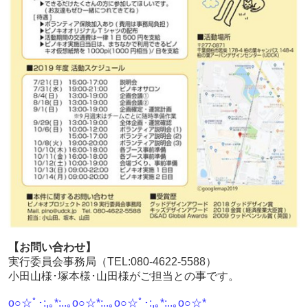
【お問い合わせ】
実行委員会事務局（TEL:080-4622-5588）
小田山様･塚本様･山田様がご担当との事です。
o○☆ﾟ･:,｡*:..｡o○☆*:..｡o○☆ﾟ･:,｡*:..｡o○☆*