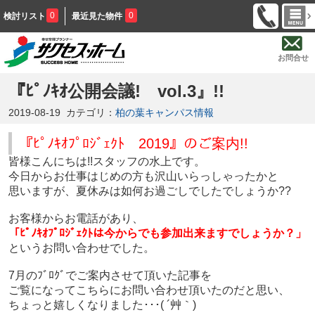
0
0
検討リスト
最近見た物件
お問合せ
『ﾋﾟﾉｷｵ公開会議! vol.3』!!
2019-08-19
カテゴリ：
柏の葉キャンパス情報
『ﾋﾟﾉｷｵﾌﾟﾛｼﾞｪｸﾄ 2019』のご案内!!
皆様こんにちは!!スタッフの水上です。
今日からお仕事はじめの方も沢山いらっしゃったかと
思いますが、夏休みは如何お過ごしでしたでしょうか??
お客様からお電話があり、
「ﾋﾟﾉｷｵﾌﾟﾛｼﾞｪｸﾄは今からでも参加出来ますでしょうか？」
というお問い合わせでした。
7月のﾌﾞﾛｸﾞでご案内させて頂いた記事を
ご覧になってこちらにお問い合わせ頂いたのだと思い、
ちょっと嬉しくなりました･･･( ´艸｀)