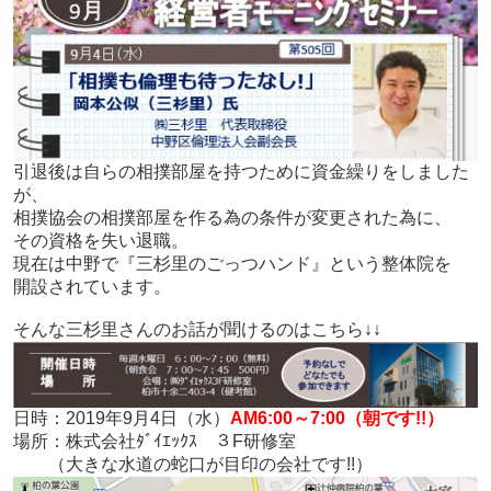
引退後は自らの相撲部屋を持つために資金繰りをしました
が、
相撲協会の相撲部屋を作る為の条件が変更された為に、
その資格を失い退職。
現在は中野で『三杉里のごっつハンド』という整体院を
開設されています。
そんな三杉里さんのお話が聞けるのはこちら↓↓
日時：2019年9月4日（水）
AM6:00～7:00（朝です!!）
場所：株式会社ﾀﾞｲｴｯｸｽ ３F研修室
（大きな水道の蛇口が目印の会社です!!）