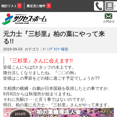
0
0
検討リスト
最近見た物件
お問合せ
元力士『三杉里』柏の葉にやって来
る!!
2019-09-03
カテゴリ：
ﾓｰﾆﾝｸﾞｾﾐﾅｰ報告
『三杉里』さんに会えます!!
皆様こんにちは!!スタッフの水上です。
随分涼しくなりましたね。『〇〇の秋』
皆様はこの季節をどの様に過ごす予定でしょうか??
大相撲の横綱・白鵬が日本国籍を取得したとの事ですが、
9月8日からは秋場所が始まりますね。
それに先駆け･･･と言う事ではないのですが、
明日、柏の葉に元力士・『三杉里』さんがやって来ます。