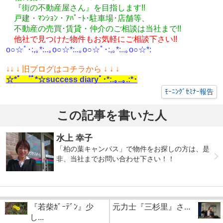
『街の不動産屋さん』を目指します!!
戸建・ﾏﾝｼｮﾝ・ｱﾊﾟｰﾄ･駐車場･店舗等、
不動産の売買･
賃貸・仲介のご相談
は
当社まで!!
他社で見つけた物件もお気軽にご相談下さい!!
o○☆ﾟ･:,｡*:..｡o○☆*:..｡o○☆ﾟ･:,｡*:..｡o○☆*:
↓
↓ ↓ 旧ブログはコチラから ↓ ↓ ↓
☆*ﾟ ゜ﾟ*☆success diaryﾟ･*:.｡..｡.:*･
ﾓｰﾆﾝｸﾞｾﾐﾅｰ報告
この記事を書いた人
水上 幸子
「柏の葉キャンパス」で物件をお探しの方は、是
非、当社までお問い合わせ下さい！！
『若柴ｶﾞｰﾃﾞﾝ』少
元力士『三杉里』さ...
し...