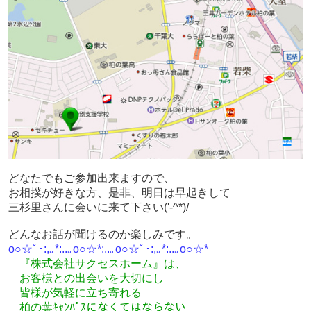
どなたでもご参加出来ますので、
お相撲が好きな方、是非、明日は早起きして
三杉里さんに会いに来て下さい('-^*)/
どんなお話が聞けるのか楽しみです。
o○☆ﾟ･:,｡*:..｡o○☆*:..｡o○☆ﾟ･:,｡*:..｡o○☆*
『株式会社サクセスホーム』は、
お客様との出会いを大切にし
皆様が気軽に立ち寄れる
柏の葉ｷｬﾝﾊﾟｽになくてはならない