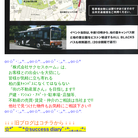
o○☆ﾟ･:,｡*:..｡o○☆*:..｡o○☆ﾟ･:,｡*:..｡o○☆*
『株式会社サクセスホーム』は、
お客様との出会いを大切にし
皆様が気軽に立ち寄れる
柏の葉ｷｬﾝﾊﾟｽになくてはならない
『街の不動産屋さん』を目指します!!
戸建・ﾏﾝｼｮﾝ・ｱﾊﾟｰﾄ･駐車場･店舗等、
不動産の売買･
賃貸・仲介のご相談
は
当社まで!!
他社で見つけた物件もお気軽にご相談下さい!!
o○☆ﾟ･:,｡*:..｡o○☆*:..｡o○☆ﾟ･:,｡*:..｡o○☆*:
↓
↓ ↓ 旧ブログはコチラから ↓ ↓ ↓
☆*ﾟ ゜ﾟ*☆success diaryﾟ･*:.｡..｡.:*･