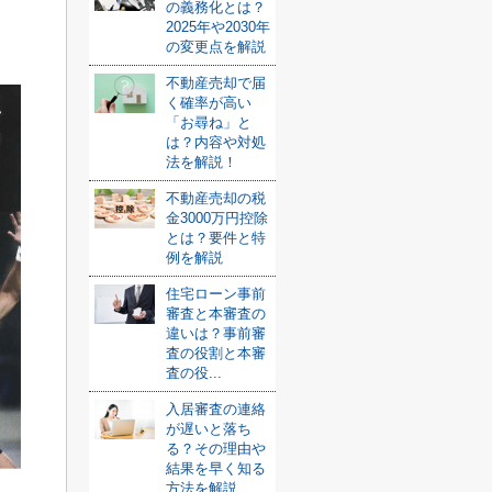
の義務化とは？
2025年や2030年
の変更点を解説
不動産売却で届
く確率が高い
「お尋ね」と
は？内容や対処
法を解説！
不動産売却の税
金3000万円控除
とは？要件と特
例を解説
住宅ローン事前
審査と本審査の
違いは？事前審
査の役割と本審
査の役...
入居審査の連絡
が遅いと落ち
る？その理由や
結果を早く知る
方法を解説