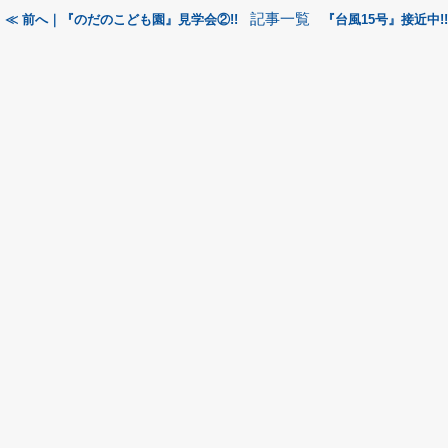
記事一覧
≪ 前へ｜『のだのこども園』見学会②!!
『台風15号』接近中!