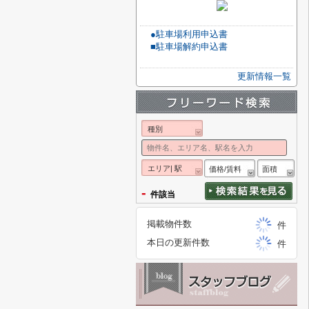
●駐車場利用申込書
■駐車場解約申込書
更新情報一覧
種別
エリア| 駅
価格/賃料
面積
-
件該当
掲載物件数
件
本日の更新件数
件