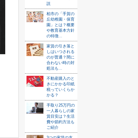
説
柏市の「手賀の
丘幼稚園・保育
園」とは？概要
や教育基本方針
の特徴...
家賃の引き落と
しはいつされる
のが普通？間に
合わない時の対
処法も...
不動産購入のと
きにかかる印紙
税っていくらか
かる？
手取り25万円の
一人暮らしの家
賃目安は？生活
費や節約方法も
ご紹介
3つの家賃の支