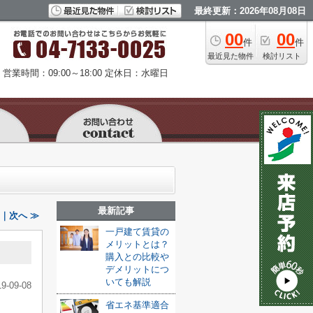
最終更新：2026年08月08日
00
00
件
件
最近見た物件
検討リスト
営業時間：09:00～18:00
定休日：水曜日
最新記事
!｜次へ ≫
一戸建て賃貸の
メリットとは？
購入との比較や
デメリットにつ
いても解説
19-09-08
省エネ基準適合