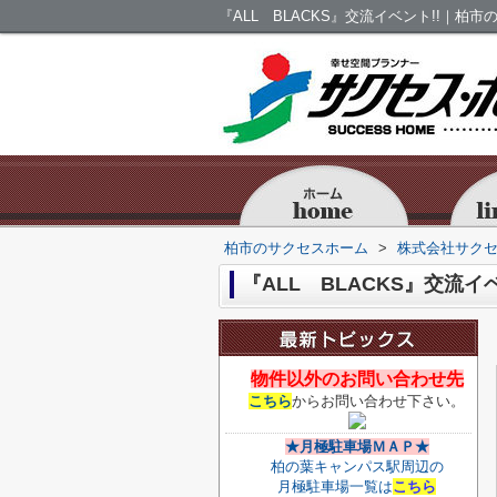
『ALL BLACKS』交流イベント!!｜柏
柏市のサクセスホーム
>
株式会社サク
『ALL BLACKS』交流イベ
物件以外のお問い合わせ先
こちら
からお問い合わせ下さい。
★月極駐車場ＭＡＰ★
柏の葉キャンパス駅周辺の
月極駐車場一覧は
こちら