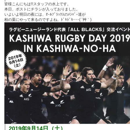
皆様こんにちは!!スタッフの水上です。
本日、ポストにチラシが入っておりました。
いよいよ明日の夜には、ｵｰﾙﾌﾞﾗｯｸｽのﾒﾝﾊﾞｰ達が
柏の葉にやって来るのですよね。ﾄﾞｷﾄﾞｷ･･･( ´艸｀)
2019年9月14日（土）