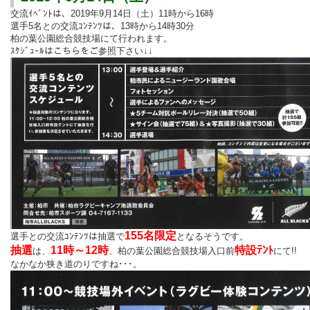
交流ｲﾍﾞﾝﾄは、2019年9月14日（土）11時から16時
選手5名との交流ｺﾝﾃﾝﾂは、13時から14時30分
柏の葉公園総合競技場にて行われます。
ｽｹｼﾞｭｰﾙはこちらをご参照下さい↓↓
155名限定
選手との交流ｺﾝﾃﾝﾂは抽選で
となるそうです。
抽選
11時～12時
特設ﾃﾝﾄ
は、
、
柏の葉公園総合競技場入口前
にて!!
なかなか狭き道のりですね･･･。