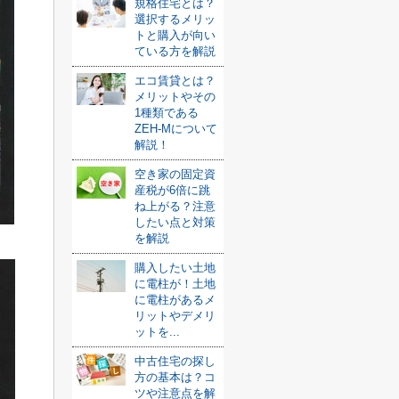
規格住宅とは？
選択するメリッ
トと購入が向い
ている方を解説
エコ賃貸とは？
メリットやその
1種類である
ZEH-Mについて
解説！
空き家の固定資
産税が6倍に跳
ね上がる？注意
したい点と対策
を解説
購入したい土地
に電柱が！土地
に電柱があるメ
リットやデメリ
ットを...
中古住宅の探し
方の基本は？コ
ツや注意点を解