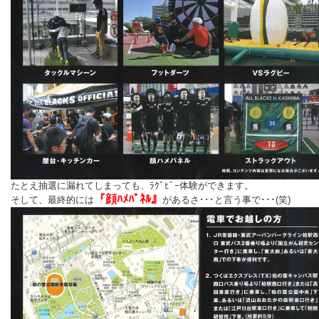
たとえ抽選に漏れてしまっても、ﾗｸﾞﾋﾞｰ体験ができます。
『顔ﾊﾒﾊﾟﾈﾙ』
そして、最終的には
があるさ･･･と言う事で･･･(笑)