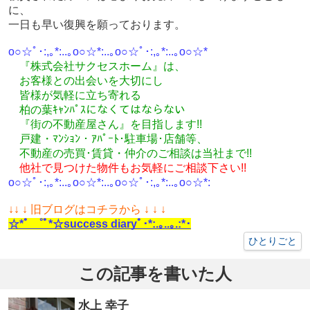
に、
一日も早い復興を願っております。
o○☆ﾟ･:,｡*:..｡o○☆*:..｡o○☆ﾟ･:,｡*:..｡o○☆*
『株式会社サクセスホーム』は、
お客様との出会いを大切にし
皆様が気軽に立ち寄れる
柏の葉ｷｬﾝﾊﾟｽになくてはならない
『街の不動産屋さん』を目指します!!
戸建・ﾏﾝｼｮﾝ・ｱﾊﾟｰﾄ･駐車場･店舗等、
不動産の売買･
賃貸・仲介のご相談
は
当社まで!!
他社で見つけた物件もお気軽にご相談下さい!!
o○☆ﾟ･:,｡*:..｡o○☆*:..｡o○☆ﾟ･:,｡*:..｡o○☆*:
↓
↓ ↓ 旧ブログはコチラから ↓ ↓ ↓
☆*ﾟ ゜ﾟ*☆success diaryﾟ･*:.｡..｡.:*･
ひとりごと
この記事を書いた人
水上 幸子