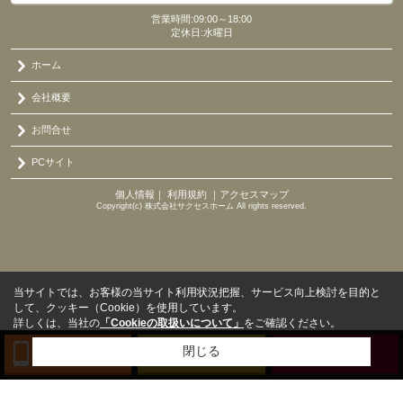
営業時間:09:00～18:00
定休日:水曜日
ホーム
会社概要
お問合せ
PCサイト
個人情報
｜
利用規約
｜
アクセスマップ
Copyright(c) 株式会社サクセスホーム All rights reserved.
当サイトでは、お客様の当サイト利用状況把握、サービス向上検討を目的と
して、クッキー（Cookie）を使用しています。
詳しくは、当社の
「Cookieの取扱いについて」
をご確認ください。
閉じる
TEL
来店予約
BLOG