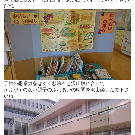
('-^*)/
子供の想像力をはぐくむ絵本と沢山触れ合って、
かけがえのない親子のふれあいの時間を沢山楽しんで下さ
いね!!