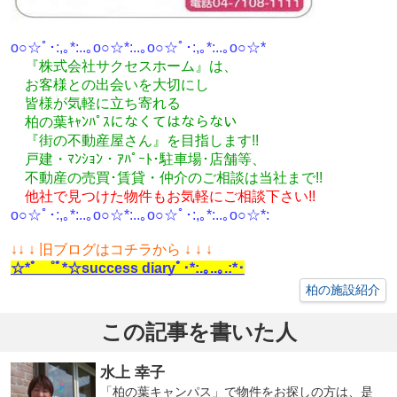
o○☆ﾟ･:,｡*:..｡o○☆*:..｡o○☆ﾟ･:,｡*:..｡o○☆*
『株式会社サクセスホーム』は、
お客様との出会いを大切にし
皆様が気軽に立ち寄れる
柏の葉ｷｬﾝﾊﾟｽになくてはならない
『街の不動産屋さん』を目指します!!
戸建・ﾏﾝｼｮﾝ・ｱﾊﾟｰﾄ･駐車場･店舗等、
不動産の売買･
賃貸・仲介のご相談
は
当社まで!!
他社で見つけた物件もお気軽にご相談下さい!!
o○☆ﾟ･:,｡*:..｡o○☆*:..｡o○☆ﾟ･:,｡*:..｡o○☆*:
↓
↓ ↓ 旧ブログはコチラから ↓ ↓ ↓
☆*ﾟ ゜ﾟ*☆success diaryﾟ･*:.｡..｡.:*･
柏の施設紹介
この記事を書いた人
水上 幸子
「柏の葉キャンパス」で物件をお探しの方は、是