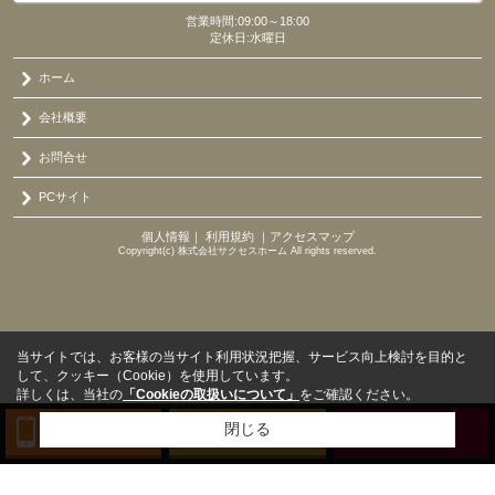
営業時間:09:00～18:00
定休日:水曜日
ホーム
会社概要
お問合せ
PCサイト
個人情報
｜
利用規約
｜
アクセスマップ
Copyright(c) 株式会社サクセスホーム All rights reserved.
当サイトでは、お客様の当サイト利用状況把握、サービス向上検討を目的と
して、クッキー（Cookie）を使用しています。
詳しくは、当社の
「Cookieの取扱いについて」
をご確認ください。
閉じる
TEL
来店予約
BLOG