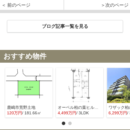
＜ 前のページ
＞次のページ
ブログ記事一覧を見る
おすすめ物件
鹿嶋市荒野土地
オーベル柏の葉ヒルズ壱番館
120万円
/ 181.66㎡
4,499万円
/ 3LDK
6,299万円
/