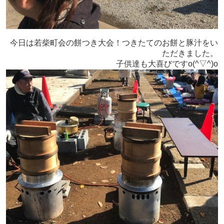
今日は若柴町会の餅つき大会！つきたてのお餅と豚汁をい
ただきました。
子供達も大喜びですo(^▽^)o