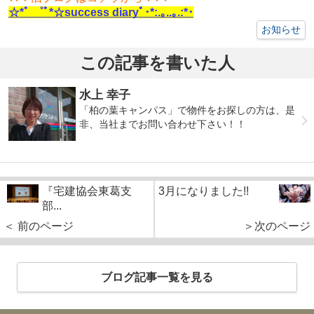
☆*ﾟ ゜ﾟ*☆success diaryﾟ･*:.｡..｡.:*･
お知らせ
この記事を書いた人
水上 幸子
「柏の葉キャンパス」で物件をお探しの方は、是
非、当社までお問い合わせ下さい！！
『宅建協会東葛支
3月になりました!!
部...
＜ 前のページ
＞次のページ
ブログ記事一覧を見る