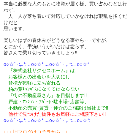
本当に必要な人のもとに物資が届く様、買い占めなどは行
わず、
一人一人が落ち着いて対応していかなければ混乱を招くだ
けだと
思います。
楽しいはずの春休みがどうなる事やら･･･ですが、
とにかく、手洗いうがいだけは怠らず、
皆さんで乗り切っていきましょう!!
o○☆ﾟ･:,｡*:..｡o○☆*:..｡o○☆ﾟ･:,｡*:..｡o○☆*
『株式会社サクセスホーム』は、
お客様との出会いを大切にし
皆様が気軽に立ち寄れる
柏の葉ｷｬﾝﾊﾟｽになくてはならない
『街の不動産屋さん』を目指します!!
戸建・ﾏﾝｼｮﾝ・ｱﾊﾟｰﾄ･駐車場･店舗等、
不動産の売買･
賃貸・仲介のご相談
は
当社まで!!
他社で見つけた物件もお気軽にご相談下さい!!
o○☆ﾟ･:,｡*:..｡o○☆*:..｡o○☆ﾟ･:,｡*:..｡o○☆*:
↓
↓ ↓ 旧ブログはコチラから ↓ ↓ ↓