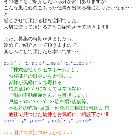
その他にもご紹介したい部分が沢山ありますが、
こんな風に心のこもった仕事が出来る様になりたいなぁ･･･
と
感じさせて頂ける様な空間でした。
大切に使って頂ける方をご紹介させて頂きます!!
また、募集の時期がきましたら、
改めてご紹介させて頂きますので、
楽しみにして頂けたら幸いです･･･。
o○☆ﾟ･:,｡*:..｡o○☆*:..｡o○☆ﾟ･:,｡*:..｡o○☆*
『株式会社サクセスホーム』は、
お客様との出会いを大切にし
皆様が気軽に立ち寄れる
柏の葉ｷｬﾝﾊﾟｽになくてはならない
『街の不動産屋さん』を目指します!!
戸建・ﾏﾝｼｮﾝ・ｱﾊﾟｰﾄ･駐車場･店舗等、
不動産の売買･
賃貸・仲介のご相談
は
当社まで!!
他社で見つけた物件もお気軽にご相談下さい!!
o○☆ﾟ･:,｡*:..｡o○☆*:..｡o○☆ﾟ･:,｡*:..｡o○☆*:
↓
↓ ↓ 旧ブログはコチラから ↓ ↓ ↓