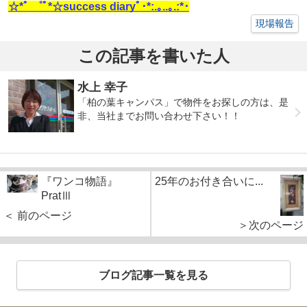
☆*ﾟ ゜ﾟ*☆success diaryﾟ･*:.｡..｡.:*･
現場報告
この記事を書いた人
水上 幸子
「柏の葉キャンパス」で物件をお探しの方は、是
非、当社までお問い合わせ下さい！！
『ワンコ物語』
25年のお付き合いに...
PratⅢ
＜ 前のページ
＞次のページ
ブログ記事一覧を見る