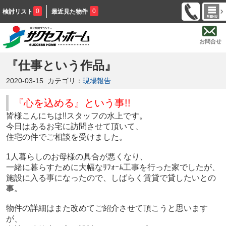
0
0
検討リスト
最近見た物件
お問合せ
『仕事という作品』
2020-03-15
カテゴリ：
現場報告
『心を込める』という事!!
皆様こんにちは!!スタッフの水上です。
今日はあるお宅に訪問させて頂いて、
住宅の件でご相談を受けました。
1人暮らしのお母様の具合が悪くなり、
一緒に暮らすために大幅なﾘﾌｫｰﾑ工事を行った家でしたが、
施設に入る事になったので、しばらく賃貸で貸したいとの
事。
物件の詳細はまた改めてご紹介させて頂こうと思います
が、