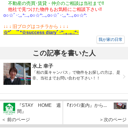
不動産の売買･
賃貸・仲介のご相談
は
当社まで!!
他社で見つけた物件もお気軽にご相談下さい!!
o○☆ﾟ･:,｡*:..｡o○☆*:..｡o○☆ﾟ･:,｡*:..｡o○☆*:
↓
↓ ↓ 旧ブログはコチラから ↓ ↓ ↓
☆*ﾟ ゜ﾟ*☆success diaryﾟ･*:.｡..｡.:*･
我が家の日常
この記事を書いた人
水上 幸子
「柏の葉キャンパス」で物件をお探しの方は、是
非、当社までお問い合わせ下さい！！
『STAY HOME 週
『ｵﾝﾗｲﾝ案内』から...
間』
＜ 前のページ
＞次のページ