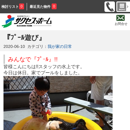
0
0
検討リスト
最近見た物件
お問合せ
『ﾌﾟｰﾙ遊び』
2020-06-10
カテゴリ：
我が家の日常
みんなで『ﾌﾟｰﾙ』!!
皆様こんにちは!!スタッフの水上です。
今日は休日。家でプールをしました。