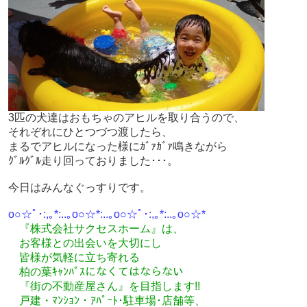
3匹の犬達はおもちゃのアヒルを取り合うので、
それぞれにひとつづつ渡したら、
まるでアヒルになった様にｶﾞｧｶﾞｧ鳴きながら
ｸﾞﾙｸﾞﾙ走り回っておりました･･･。
今日はみんなぐっすりです。
o○☆ﾟ･:,｡*:..｡o○☆*:..｡o○☆ﾟ･:,｡*:..｡o○☆*
『株式会社サクセスホーム』は、
お客様との出会いを大切にし
皆様が気軽に立ち寄れる
柏の葉ｷｬﾝﾊﾟｽになくてはならない
『街の不動産屋さん』を目指します!!
戸建・ﾏﾝｼｮﾝ・ｱﾊﾟｰﾄ･駐車場･店舗等、