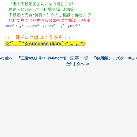
『街の不動産屋さん』を目指します!!
戸建・ﾏﾝｼｮﾝ・ｱﾊﾟｰﾄ･駐車場･店舗等、
不動産の売買･
賃貸・仲介のご相談
は
当社まで!!
他社で見つけた物件もお気軽にご相談下さい!!
o○☆ﾟ･:,｡*:..｡o○☆*:..｡o○☆ﾟ･:,｡*:..｡o○☆*:
↓
↓ ↓ 旧ブログはコチラから ↓ ↓ ↓
☆*ﾟ ゜ﾟ*☆success diaryﾟ･*:.｡..｡.:*･
記事一覧
≪ 前へ｜『三貴ﾊｳｽ』ﾘﾆｭｰｱﾙ中です!!
『御用邸チーズケーキ』
た!!｜次へ ≫