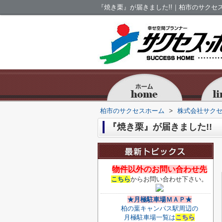
『焼き栗』が届きました!!｜柏市のサクセ
柏市のサクセスホーム
>
株式会社サク
『焼き栗』が届きました!!
物件以外のお問い合わせ先
こちら
からお問い合わせ下さい。
★月極駐車場ＭＡＰ★
柏の葉キャンパス駅周辺の
月極駐車場一覧は
こちら