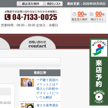
最終更新：2026年08月08日
00
00
件
件
最近見た物件
検討リスト
営業時間：09:00～18:00
定休日：水曜日
最新記事
一戸建て賃貸の
メリットとは？
購入との比較や
デメリットにつ
いても解説
20-10-02
省エネ基準適合