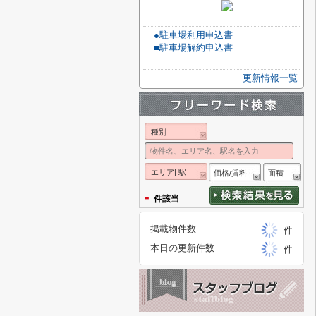
●駐車場利用申込書
■駐車場解約申込書
更新情報一覧
種別
エリア| 駅
価格/賃料
面積
-
件該当
掲載物件数
件
本日の更新件数
件