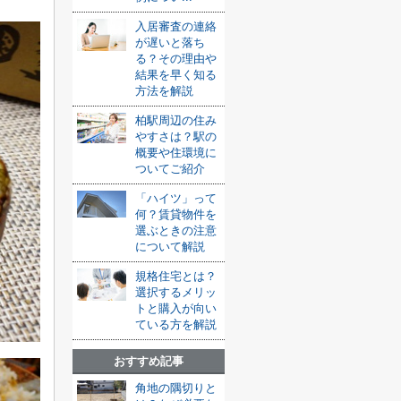
入居審査の連絡
が遅いと落ち
る？その理由や
結果を早く知る
方法を解説
柏駅周辺の住み
やすさは？駅の
概要や住環境に
ついてご紹介
「ハイツ」って
何？賃貸物件を
選ぶときの注意
について解説
規格住宅とは？
選択するメリッ
トと購入が向い
ている方を解説
おすすめ記事
角地の隅切りと