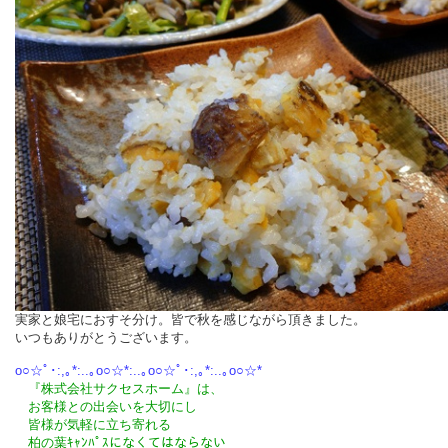
実家と娘宅におすそ分け。皆で秋を感じながら頂きました。
いつもありがとうございます。
o○☆ﾟ･:,｡*:..｡o○☆*:..｡o○☆ﾟ･:,｡*:..｡o○☆*
『株式会社サクセスホーム』は、
お客様との出会いを大切にし
皆様が気軽に立ち寄れる
柏の葉ｷｬﾝﾊﾟｽになくてはならない