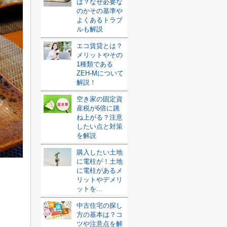
は？なぜ必要な
のかその基準や
よくあるトラブ
ルも解説
エコ賃貸とは？
メリットやその
1種類である
ZEH-Mについて
解説！
空き家の固定資
産税が6倍に跳
ね上がる？注意
したい点と対策
を解説
購入したい土地
に電柱が！土地
に電柱があるメ
リットやデメリ
ットを...
中古住宅の探し
方の基本は？コ
ツや注意点を解