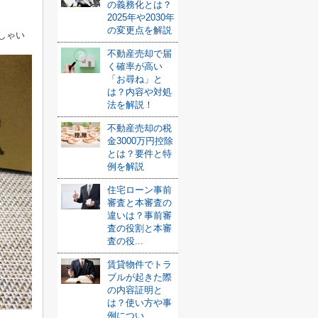
の義務化とは？
2025年や2030年
の変更点を解説
しゃい
不動産売却で届
く確率が高い
「お尋ね」と
は？内容や対処
法を解説！
不動産売却の税
金3000万円控除
とは？要件と特
例を解説
住宅ローン事前
審査と本審査の
違いは？事前審
査の役割と本審
査の役...
賃貸物件でトラ
ブルが起きた際
の内容証明と
は？使い方や事
例につい...