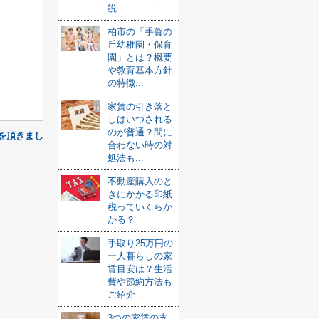
説
柏市の「手賀の
丘幼稚園・保育
園」とは？概要
や教育基本方針
の特徴...
家賃の引き落と
しはいつされる
のが普通？間に
を頂きまし
合わない時の対
処法も...
不動産購入のと
きにかかる印紙
税っていくらか
かる？
手取り25万円の
一人暮らしの家
賃目安は？生活
費や節約方法も
ご紹介
3つの家賃の支