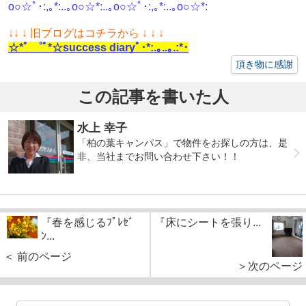
o○☆ﾟ･:,｡*:..｡o○☆*:..｡o○☆ﾟ･:,｡*:..｡o○☆*:
↓
↓ ↓ 旧ブログはコチラから ↓ ↓ ↓
☆*ﾟ ゜ﾟ*☆success diaryﾟ･*:.｡..｡.:*･
頂き物に感謝
この記事を書いた人
水上 幸子
「柏の葉キャンパス」で物件をお探しの方は、是
非、当社までお問い合わせ下さい！！
『春を感じるﾌﾟﾚｾﾞ
『床にシートを張り...
ﾝ...
＜ 前のページ
＞次のページ