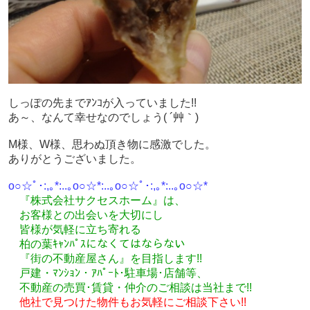
しっぽの先までｱﾝｺが入っていました!!
あ～、なんて幸せなのでしょう( ´艸｀)
M様、W様、思わぬ頂き物に感激でした。
ありがとうございました。
o○☆ﾟ･:,｡*:..｡o○☆*:..｡o○☆ﾟ･:,｡*:..｡o○☆*
『株式会社サクセスホーム』は、
お客様との出会いを大切にし
皆様が気軽に立ち寄れる
柏の葉ｷｬﾝﾊﾟｽになくてはならない
『街の不動産屋さん』を目指します!!
戸建・ﾏﾝｼｮﾝ・ｱﾊﾟｰﾄ･駐車場･店舗等、
不動産の売買･
賃貸・仲介のご相談
は
当社まで!!
他社で見つけた物件もお気軽にご相談下さい!!