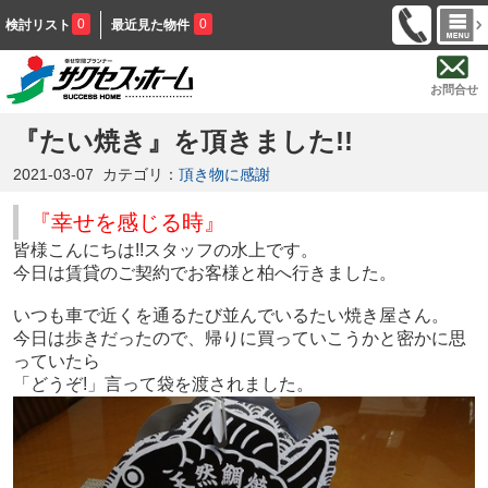
0
0
検討リスト
最近見た物件
お問合せ
『たい焼き』を頂きました!!
2021-03-07
カテゴリ：
頂き物に感謝
『幸せを感じる時』
皆様こんにちは!!スタッフの水上です。
今日は賃貸のご契約でお客様と柏へ行きました。
いつも車で近くを通るたび並んでいるたい焼き屋さん。
今日は歩きだったので、帰りに買っていこうかと密かに思
っていたら
「どうぞ!」言って袋を渡されました。