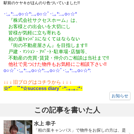
駅前のケヤキがほんのり色づいていました!!
･:,｡*:..｡o○☆*:..｡o○☆ﾟ･:,｡*:..｡o○☆*
『株式会社サクセスホーム』は、
お客様との出会いを大切にし
皆様が気軽に立ち寄れる
柏の葉ｷｬﾝﾊﾟｽになくてはならない
『街の不動産屋さん』を目指します!!
戸建・ﾏﾝｼｮﾝ・ｱﾊﾟｰﾄ･駐車場･店舗等、
不動産の売買･
賃貸・仲介のご相談
は
当社まで!!
他社で見つけた物件もお気軽にご相談下さい!!
o○☆ﾟ･:,｡*:..｡o○☆*:..｡o○☆ﾟ･:,｡*:..｡o○☆*:
↓
↓ ↓ 旧ブログはコチラから ↓ ↓ ↓
☆*ﾟ ゜ﾟ*☆success diaryﾟ･*:.｡..｡.:*･
お知らせ
この記事を書いた人
水上 幸子
「柏の葉キャンパス」で物件をお探しの方は、是