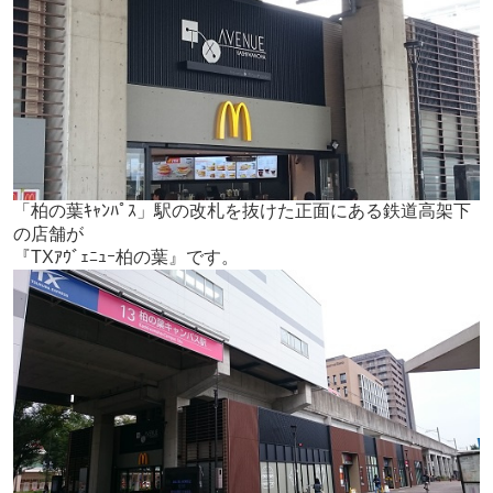
「柏の葉ｷｬﾝﾊﾟｽ」駅の改札を抜けた正面にある鉄道高架下
の店舗が
『TXｱｳﾞｪﾆｭｰ柏の葉』です。