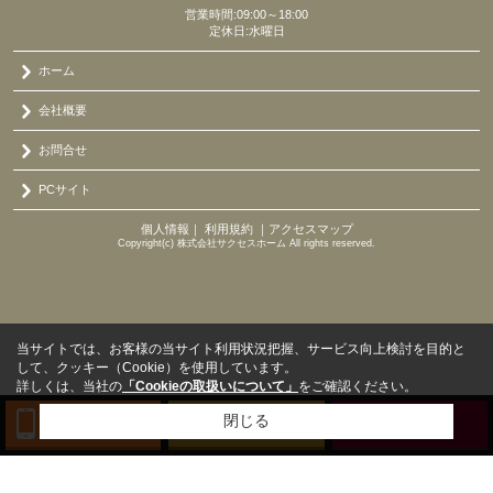
営業時間:09:00～18:00
定休日:水曜日
ホーム
会社概要
お問合せ
PCサイト
個人情報
｜
利用規約
｜
アクセスマップ
Copyright(c) 株式会社サクセスホーム All rights reserved.
当サイトでは、お客様の当サイト利用状況把握、サービス向上検討を目的と
して、クッキー（Cookie）を使用しています。
詳しくは、当社の
「Cookieの取扱いについて」
をご確認ください。
閉じる
TEL
来店予約
BLOG