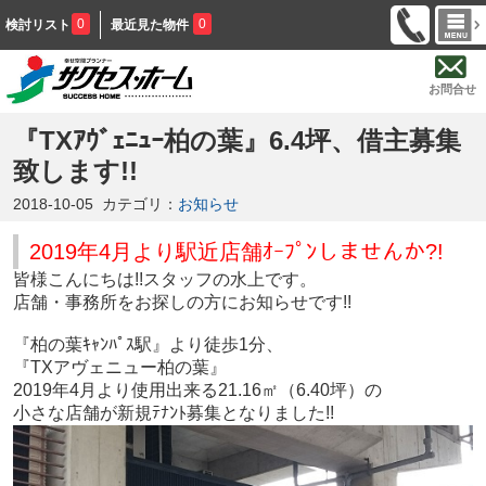
0
0
検討リスト
最近見た物件
お問合せ
『TXｱｳﾞｪﾆｭｰ柏の葉』6.4坪、借主募集
致します!!
2018-10-05
カテゴリ：
お知らせ
2019年4月より駅近店舗ｵｰﾌﾟﾝしませんか?
!
皆様こんにちは!!スタッフの水上です。
店舗・事務所をお探しの方にお知らせです!!
『柏の葉ｷｬﾝﾊﾟｽ駅』より徒歩1分、
『TXアヴェニュー柏の葉』
2019年4月より使用出来る21.16㎡（6.40坪）の
小さな店舗が新規ﾃﾅﾝﾄ募集となりました!!