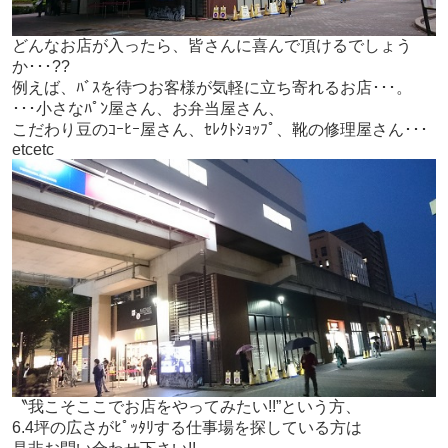
どんなお店が入ったら、皆さんに喜んで頂けるでしょう
か･･･??
例えば、ﾊﾞｽを待つお客様が気軽に立ち寄れるお店･･･。
･･･小さなﾊﾟﾝ屋さん、お弁当屋さん、
こだわり豆のｺｰﾋｰ屋さん、ｾﾚｸﾄｼｮｯﾌﾟ、靴の修理屋さん･･･
etcetc
〝我こそここでお店をやってみたい!!”という方、
6.4坪の広さがﾋﾟｯﾀﾘする仕事場を探している方は