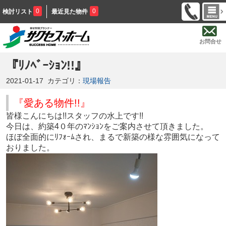
0
0
検討リスト
最近見た物件
お問合せ
『ﾘﾉﾍﾞｰｼｮﾝ!!』
2021-01-17
カテゴリ：
現場報告
『愛ある物件!!』
皆様こんにちは!!スタッフの水上です!!
今日は、約築4０年のﾏﾝｼｮﾝをご案内させて頂きました。
ほぼ全面的にﾘﾌｫｰﾑされ、まるで新築の様な雰囲気になって
おりました。