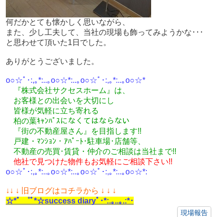
何だかとても懐かしく思いながら、
また、少し工夫して、当社の現場も飾ってみようかな･･･
と思わせて頂いた1日でした。
ありがとうございました。
o○☆ﾟ･:,｡*:..｡o○☆*:..｡o○☆ﾟ･:,｡*:..｡o○☆*
『株式会社サクセスホーム』は、
お客様との出会いを大切にし
皆様が気軽に立ち寄れる
柏の葉ｷｬﾝﾊﾟｽになくてはならない
『街の不動産屋さん』を目指します!!
戸建・ﾏﾝｼｮﾝ・ｱﾊﾟｰﾄ･駐車場･店舗等、
不動産の売買･
賃貸・仲介のご相談
は
当社まで!!
他社で見つけた物件もお気軽にご相談下さい!!
o○☆ﾟ･:,｡*:..｡o○☆*:..｡o○☆ﾟ･:,｡*:..｡o○☆*:
↓
↓ ↓ 旧ブログはコチラから ↓ ↓ ↓
☆*ﾟ ゜ﾟ*☆success diaryﾟ･*:.｡..｡.:*･
現場報告