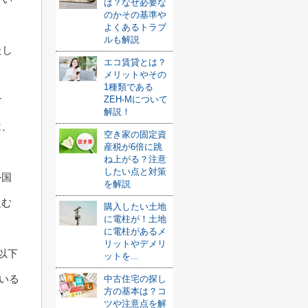
は？なぜ必要な
のかその基準や
よくあるトラブ
ルも解説
たし
エコ賃貸とは？
メリットやその
1種類である
ZEH-Mについて
す
解説！
は、
空き家の固定資
産税が6倍に跳
ね上がる？注意
したい点と対策
外国
を解説
組む
購入したい土地
に電柱が！土地
に電柱があるメ
リットやデメリ
以下
ットを...
ている
中古住宅の探し
方の基本は？コ
ツや注意点を解