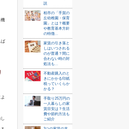
説
柏市の「手賀の
丘幼稚園・保育
援機
園」とは？概要
や教育基本方針
の特徴...
れば
家賃の引き落と
しはいつされる
のが普通？間に
合わない時の対
処法も...
リ
不動産購入のと
きにかかる印紙
税っていくらか
かる？
によ
手取り25万円の
一人暮らしの家
賃目安は？生活
費や節約方法も
動し
ご紹介
める
3つの家賃の支