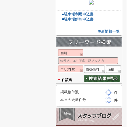
●駐車場利用申込書
■駐車場解約申込書
更新情報一覧
種別
エリア| 駅
価格/賃料
面積
-
件該当
掲載物件数
件
本日の更新件数
件