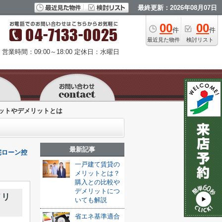
最終更新：2026年08月07日
00
00
件
件
最近見た物件
検討リスト
営業時間：09:00～18:00
定休日：水曜日
ットやデメリットとは
最新記事
宅ローン控
一戸建て賃貸の
メリットとは？
購入との比較や
デメリットにつ
メリ
いても解説
省エネ基準適合