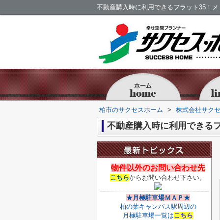
不動産購入時に利用できるフラット35！
柏市のサクセスホーム
>
株式会社サク
不動産購入時に利用できるフ
物件以外のお問い合わせ先
こちら
からお問い合わせ下さい。
★月極駐車場ＭＡＰ★
柏の葉キャンパス駅周辺の
月極駐車場一覧は
こちら