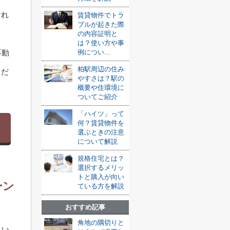
けれ
賃貸物件でトラ
ブルが起きた際
の内容証明と
は？使い方や事
不動
例につい...
柏駅周辺の住み
くだ
やすさは？駅の
概要や住環境に
ついてご紹介
「ハイツ」って
何？賃貸物件を
選ぶときの注意
について解説
規格住宅とは？
選択するメリッ
トと購入が向い
ーン
ている方を解説
おすすめ記事
角地の隅切りと
とい