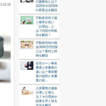
の義務化とは？
21-02-26
2025年や2030年
の変更点を解説
不動産売却で届
く確率が高い
「お尋ね」と
は？内容や対処
法を解説！
不動産売却の税
金3000万円控除
とは？要件と特
例を解説
住宅ローン事前
審査と本審査の
違いは？事前審
査の役割と本審
査の役...
入居審査の連絡
が遅いと落ち
る？その理由や
結果を早く知る
方法を解説