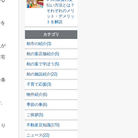
払い方法とは？
それぞれのメリ
ット・デメリッ
トを解説
かを
カテゴリ
柏市の紹介(3)
入が
柏の葉店舗紹介(5)
住宅
柏の葉で学ぼう(5)
柏の施設紹介(22)
件条
子育て応援(3)
物件紹介(6)
で、
季節の事(6)
ご挨拶(5)
より
不動産豆知識(170)
ニュース(22)