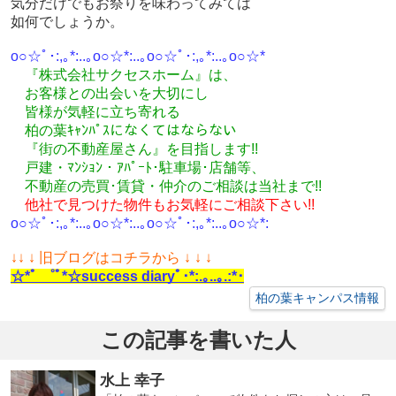
気分だけでもお祭りを味わってみては
如何でしょうか。
o○☆ﾟ･:,｡*:..｡o○☆*:..｡o○☆ﾟ･:,｡*:..｡o○☆*
『株式会社サクセスホーム』は、
お客様との出会いを大切にし
皆様が気軽に立ち寄れる
柏の葉ｷｬﾝﾊﾟｽになくてはならない
『街の不動産屋さん』を目指します!!
戸建・ﾏﾝｼｮﾝ・ｱﾊﾟｰﾄ･駐車場･店舗等、
不動産の売買･
賃貸・仲介のご相談
は
当社まで!!
他社で見つけた物件もお気軽にご相談下さい!!
o○☆ﾟ･:,｡*:..｡o○☆*:..｡o○☆ﾟ･:,｡*:..｡o○☆*:
↓
↓ ↓ 旧ブログはコチラから ↓ ↓ ↓
☆*ﾟ ゜ﾟ*☆success diaryﾟ･*:.｡..｡.:*･
柏の葉キャンパス情報
この記事を書いた人
水上 幸子