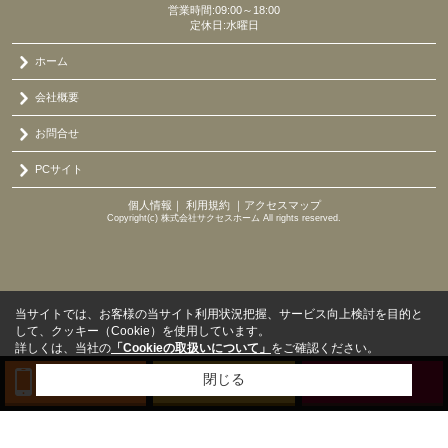
営業時間:09:00～18:00
定休日:水曜日
ホーム
会社概要
お問合せ
PCサイト
個人情報
｜
利用規約
｜
アクセスマップ
Copyright(c) 株式会社サクセスホーム All rights reserved.
当サイトでは、お客様の当サイト利用状況把握、サービス向上検討を目的と
して、クッキー（Cookie）を使用しています。
詳しくは、当社の
「Cookieの取扱いについて」
をご確認ください。
閉じる
TEL
来店予約
BLOG