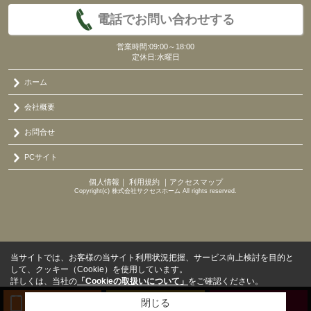
電話でお問い合わせする
営業時間:09:00～18:00
定休日:水曜日
ホーム
会社概要
お問合せ
PCサイト
個人情報
｜
利用規約
｜
アクセスマップ
Copyright(c) 株式会社サクセスホーム All rights reserved.
当サイトでは、お客様の当サイト利用状況把握、サービス向上検討を目的と
して、クッキー（Cookie）を使用しています。
詳しくは、当社の
「Cookieの取扱いについて」
をご確認ください。
閉じる
TEL
来店予約
BLOG