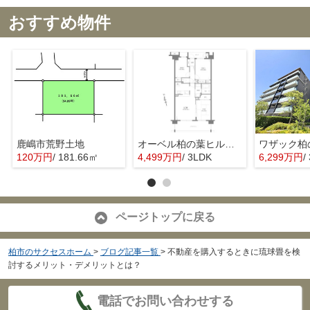
おすすめ物件
鹿嶋市荒野土地
オーベル柏の葉ヒルズ壱番館
120万円
/ 181.66㎡
4,499万円
/ 3LDK
6,299万円
/
ページトップに戻る
柏市のサクセスホーム
>
ブログ記事一覧
>
不動産を購入するときに琉球畳を検
討するメリット・デメリットとは？
電話でお問い合わせする