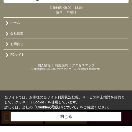
営業時間:09:00～18:00
定休日:水曜日
ホーム
会社概要
お問合せ
PCサイト
個人情報
｜
利用規約
｜
アクセスマップ
Copyright(c) 株式会社サクセスホーム All rights reserved.
当サイトでは、お客様の当サイト利用状況把握、サービス向上検討を目的と
して、クッキー（Cookie）を使用しています。
詳しくは、当社の
「Cookieの取扱いについて」
をご確認ください。
閉じる
TEL
来店予約
BLOG