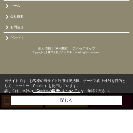
ホーム
会社概要
お問合せ
PCサイト
個人情報
｜
利用規約
｜
アクセスマップ
Copyright(c) 株式会社サクセスホーム All rights reserved.
当サイトでは、お客様の当サイト利用状況把握、サービス向上検討を目的と
して、クッキー（Cookie）を使用しています。
詳しくは、当社の
「Cookieの取扱いについて」
をご確認ください。
閉じる
TEL
来店予約
BLOG