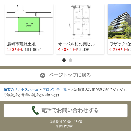
鹿嶋市荒野土地
オーベル柏の葉ヒルズ壱番館
120万円
/ 181.66㎡
4,499万円
/ 3LDK
6,299万円
/
ページトップに戻る
柏市のサクセスホーム
>
ブログ記事一覧
>
分譲賃貸の設備が魅力的？そもそも
分譲賃貸と普通の賃貸との違いとは
電話でお問い合わせする
営業時間:09:00～18:00
定休日:水曜日