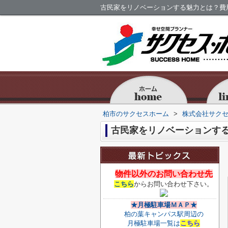
古民家をリノベーションする魅力とは？費
柏市のサクセスホーム
>
株式会社サク
古民家をリノベーションす
物件以外のお問い合わせ先
こちら
からお問い合わせ下さい。
★月極駐車場ＭＡＰ★
柏の葉キャンパス駅周辺の
月極駐車場一覧は
こちら