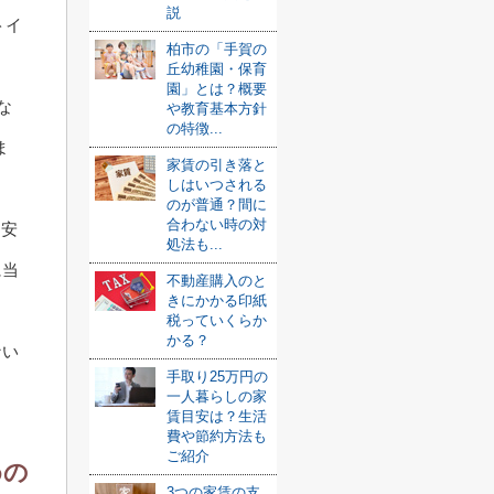
説
トイ
柏市の「手賀の
丘幼稚園・保育
園」とは？概要
な
や教育基本方針
の特徴...
ま
家賃の引き落と
しはいつされる
のが普通？間に
合わない時の対
目安
処法も...
に当
不動産購入のと
きにかかる印紙
税っていくらか
かる？
ない
手取り25万円の
一人暮らしの家
賃目安は？生活
費や節約方法も
ご紹介
めの
3つの家賃の支