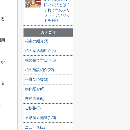
払い方法とは？
それぞれのメリ
ット・デメリッ
かる
トを解説
カテゴリ
利用
柏市の紹介(3)
柏の葉店舗紹介(5)
柏の葉で学ぼう(5)
断か
柏の施設紹介(22)
子育て応援(3)
ネタ
物件紹介(6)
季節の事(6)
化
ご挨拶(5)
ま
不動産豆知識(170)
ニュース(22)