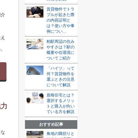
賃貸物件でトラ
紹介
ブルが起きた際
の内容証明と
は？使い方や事
例につい...
伝え
柏駅周辺の住み
やすさは？駅の
い。
概要や住環境に
ついてご紹介
「ハイツ」って
何？賃貸物件を
選ぶときの注意
について解説
規格住宅とは？
選択するメリッ
魅力
トと購入が向い
ている方を解説
おすすめ記事
しな
角地の隅切りと