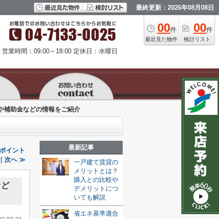
最終更新：2026年08月08日
00
00
件
件
最近見た物件
検討リスト
営業時間：09:00～18:00
定休日：水曜日
や補助金などの情報をご紹介
最新記事
ポイント
｜次へ ≫
一戸建て賃貸の
メリットとは？
購入との比較や
など
デメリットにつ
いても解説
省エネ基準適合