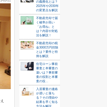
23-03-21
の義務化とは？
2025年や2030年
の変更点を解説
不動産売却で届
く確率が高い
「お尋ね」と
は？内容や対処
法を解説！
不動産売却の税
金3000万円控除
とは？要件と特
例を解説
住宅ローン事前
審査と本審査の
違いは？事前審
査の役割と本審
査の役...
入居審査の連絡
が遅いと落ち
る？その理由や
考え
結果を早く知る
方法を解説