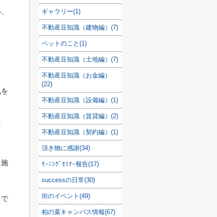
め、
ギャラリー(1)
不動産豆知識（建物編）(7)
ペットのこと(1)
不動産豆知識（土地編）(7)
不動産豆知識（お金編）
(22)
気を
不動産豆知識（設備編）(1)
不動産豆知識（賃貸編）(2)
す
不動産豆知識（契約編）(1)
頂き物に感謝(34)
、施
ﾓｰﾆﾝｸﾞｾﾐﾅｰ報告(17)
successの日常(30)
街のイベント(49)
力で
柏の葉キャンパス情報(67)