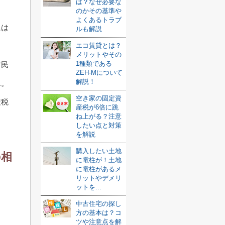
は？なぜ必要な
のかその基準や
よくあるトラブ
には
ルも解説
。
エコ賃貸とは？
メリットやその
1種類である
古民
ZEH-Mについて
解説！
ん。
空き家の固定資
産税
産税が6倍に跳
ね上がる？注意
したい点と対策
を解説
購入したい土地
の相
に電柱が！土地
に電柱があるメ
リットやデメリ
ットを...
く
中古住宅の探し
方の基本は？コ
ツや注意点を解