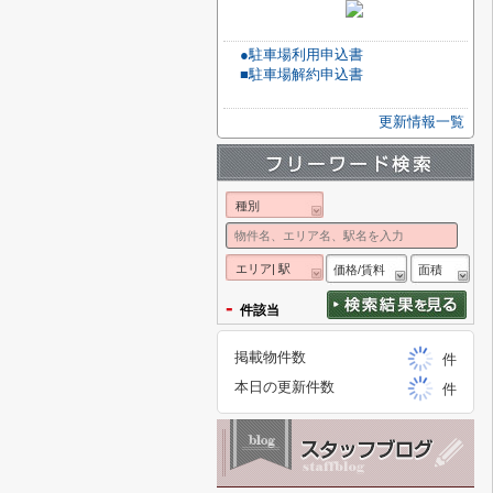
●駐車場利用申込書
■駐車場解約申込書
更新情報一覧
種別
エリア| 駅
価格/賃料
面積
-
件該当
掲載物件数
件
本日の更新件数
件