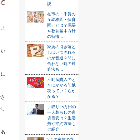
と
説
柏市の「手賀の
丘幼稚園・保育
園」とは？概要
りま
や教育基本方針
の特徴...
家賃の引き落と
とい
しはいつされる
のが普通？間に
合わない時の対
処法も...
向に
不動産購入のと
きにかかる印紙
税っていくらか
かる？
でき
手取り25万円の
でし
一人暮らしの家
賃目安は？生活
費や節約方法も
ご紹介
もあ
3つの家賃の支