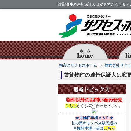
賃貸物件の連帯保証人は変更できる？変え
柏市のサクセスホーム
>
株式会社サク
賃貸物件の連帯保証人は変
物件以外のお問い合わせ先
こちら
からお問い合わせ下さい。
★月極駐車場ＭＡＰ★
柏の葉キャンパス駅周辺の
月極駐車場一覧は
こちら