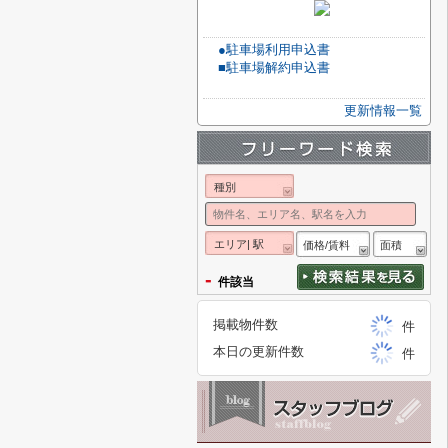
●駐車場利用申込書
■駐車場解約申込書
更新情報一覧
種別
エリア| 駅
価格/賃料
面積
-
件該当
掲載物件数
件
本日の更新件数
件