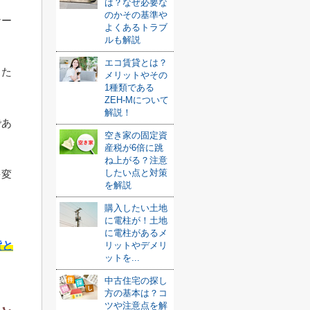
は？なぜ必要な
のかその基準や
ナー
よくあるトラブ
ルも解説
エコ賃貸とは？
きた
メリットやその
1種類である
ZEH-Mについて
解説！
であ
空き家の固定資
産税が6倍に跳
ね上がる？注意
したい点と対策
を変
を解説
購入したい土地
に電柱が！土地
に電柱があるメ
貸と
リットやデメリ
ットを...
中古住宅の探し
方の基本は？コ
ツや注意点を解