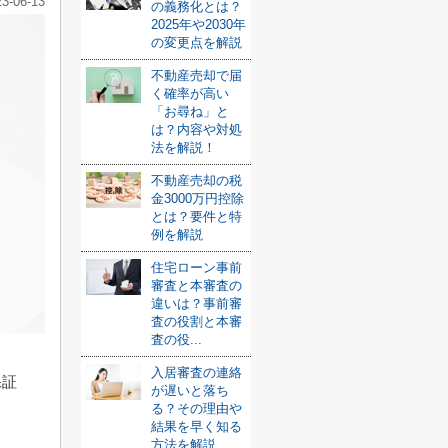
23-06-13
の義務化とは？
2025年や2030年
の変更点を解説
不動産売却で届
く確率が高い
「お尋ね」と
は？内容や対処
法を解説！
不動産売却の税
金3000万円控除
とは？要件と特
例を解説
住宅ローン事前
審査と本審査の
違いは？事前審
査の役割と本審
査の役...
入居審査の連絡
保証
が遅いと落ち
る？その理由や
結果を早く知る
方法を解説