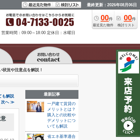
最終更新：2026年08月06日
00
00
件
件
最近見た物件
検討リスト
営業時間：09:00～18:00
定休日：水曜日
い状況や注意点を解説！
最新記事
ても解説
次へ ≫
一戸建て賃貸の
メリットとは？
購入との比較や
注意
デメリットにつ
いても解説
省エネ基準適合