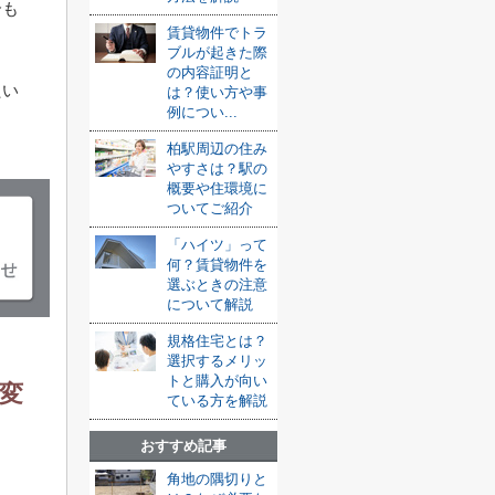
合も
賃貸物件でトラ
ブルが起きた際
の内容証明と
たい
は？使い方や事
例につい...
柏駅周辺の住み
やすさは？駅の
概要や住環境に
ついてご紹介
「ハイツ」って
何？賃貸物件を
選ぶときの注意
について解説
規格住宅とは？
選択するメリッ
トと購入が向い
変
ている方を解説
おすすめ記事
角地の隅切りと
。