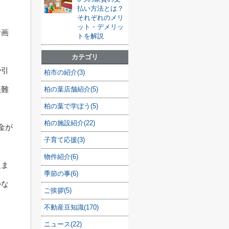
払い方法とは？
それぞれのメリ
ット・デメリッ
計画
トを解説
カテゴリ
や引
柏市の紹介(3)
無難
柏の葉店舗紹介(5)
柏の葉で学ぼう(5)
柏の施設紹介(22)
金が
子育て応援(3)
物件紹介(6)
組ま
季節の事(6)
かな
ご挨拶(5)
不動産豆知識(170)
ニュース(22)