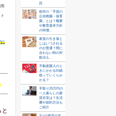
説
利用
柏市の「手賀の
ット
丘幼稚園・保育
園」とは？概要
や教育基本方針
の特徴...
家賃の引き落と
置に
しはいつされる
のが普通？間に
合わない時の対
処法も...
不動産購入のと
きにかかる印紙
税っていくらか
かる？
手取り25万円の
一人暮らしの家
賃目安は？生活
費や節約方法も
ご紹介
ると
3つの家賃の支