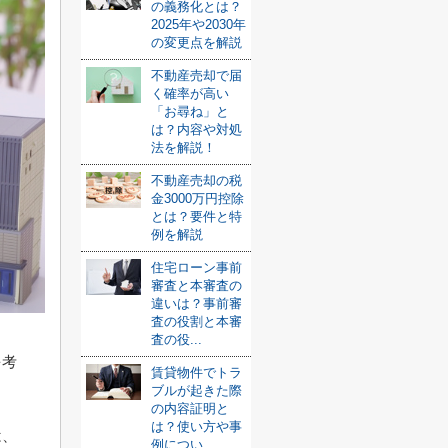
の義務化とは？
2025年や2030年
の変更点を解説
不動産売却で届
く確率が高い
「お尋ね」と
は？内容や対処
法を解説！
不動産売却の税
金3000万円控除
とは？要件と特
例を解説
住宅ローン事前
審査と本審査の
違いは？事前審
査の役割と本審
査の役...
を考
賃貸物件でトラ
ブルが起きた際
の内容証明と
は？使い方や事
は、
例につい...