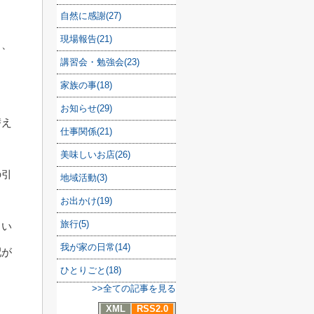
自然に感謝(27)
。
現場報告(21)
く、
講習会・勉強会(23)
ま
家族の事(18)
お知らせ(29)
替え
仕事関係(21)
美味しいお店(26)
の引
地域活動(3)
。
お出かけ(19)
旅行(5)
まい
我が家の日常(14)
配が
ひとりごと(18)
>>全ての記事を見る
XML
RSS2.0