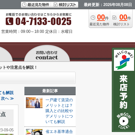
最終更新：2026年08月08日
00
00
件
件
最近見た物件
検討リスト
営業時間：09:00～18:00
定休日：水曜日
ットや注意点を解説！
最新記事
ても解説
次へ ≫
一戸建て賃貸の
メリットとは？
購入との比較や
意点
デメリットにつ
いても解説
23-09-05
省エネ基準適合