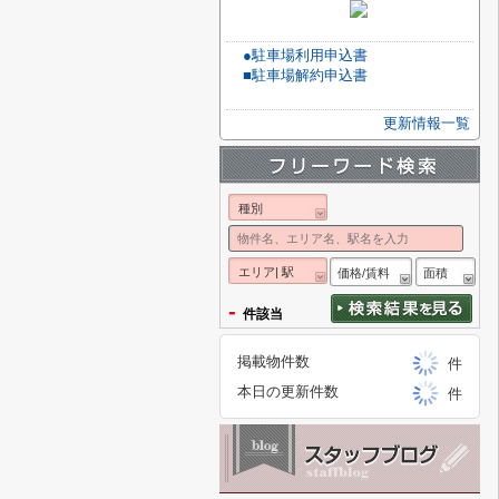
●駐車場利用申込書
■駐車場解約申込書
更新情報一覧
種別
エリア| 駅
価格/賃料
面積
-
件該当
掲載物件数
件
本日の更新件数
件