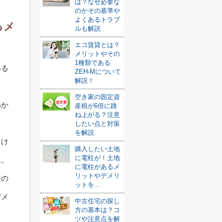
は？なぜ必要な
のかその基準や
よくあるトラブ
るメ
ルも解説
エコ賃貸とは？
メリットやその
1種類である
いる
ZEH-Mについて
解説！
空き家の固定資
わか
産税が6倍に跳
ね上がる？注意
したい点と対策
を解説
なけ
購入したい土地
に電柱が！土地
ん。
に電柱があるメ
リットやデメリ
合の
ットを...
デメ
中古住宅の探し
方の基本は？コ
ツや注意点を解