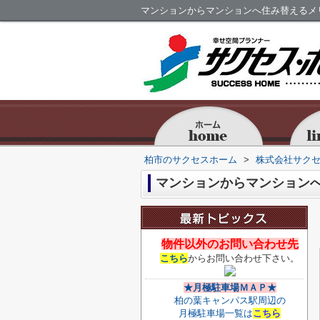
マンションからマンションへ住み替えるメ
柏市のサクセスホーム
>
株式会社サク
マンションからマンション
物件以外のお問い合わせ先
こちら
からお問い合わせ下さい。
★月極駐車場ＭＡＰ★
柏の葉キャンパス駅周辺の
月極駐車場一覧は
こちら