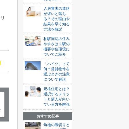
入居審査の連絡
が遅いと落ち
メリ
る？その理由や
結果を早く知る
方法を解説
柏駅周辺の住み
やすさは？駅の
概要や住環境に
ついてご紹介
「ハイツ」って
何？賃貸物件を
選ぶときの注意
について解説
規格住宅とは？
選択するメリッ
トと購入が向い
ている方を解説
おすすめ記事
角地の隅切りと